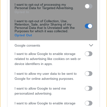
I want to opt-out of processing my
Personal Data for Targeted Advertising.
Opted In
I want to opt-out of Collection, Use,
Retention, Sale, and/or Sharing of my
Personal Data that Is Unrelated with the
Purposes for which it was collected.
Opted Out
«Μου έδιναν 2,5 χρόνια ζωής»: Η
Google consents
ιστορία της γυναίκας που νίκησε τα
I want to allow Google to enable storage
προγνωστικά και έδωσε φωνή στους
related to advertising like cookies on web or
ασθενείς
device identifiers in apps.
I want to allow my user data to be sent to
Google for online advertising purposes.
I want to allow Google to send me
personalized advertising.
I want to allow Google to enable storage