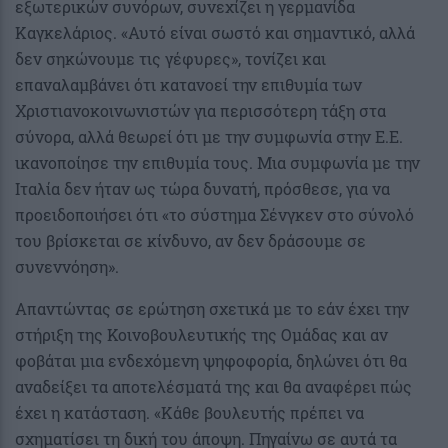
εξωτερικών συνόρων, συνεχίζει η γερμανίδα
Καγκελάριος. «Αυτό είναι σωστό και σημαντικό, αλλά
δεν σηκώνουμε τις γέφυρες», τονίζει και
επαναλαμβάνει ότι κατανοεί την επιθυμία των
Χριστιανοκοινωνιστών για περισσότερη τάξη στα
σύνορα, αλλά θεωρεί ότι με την συμφωνία στην Ε.Ε.
ικανοποίησε την επιθυμία τους. Μια συμφωνία με την
Ιταλία δεν ήταν ως τώρα δυνατή, πρόσθεσε, για να
προειδοποιήσει ότι «το σύστημα Σένγκεν στο σύνολό
του βρίσκεται σε κίνδυνο, αν δεν δράσουμε σε
συνεννόηση».
Απαντώντας σε ερώτηση σχετικά με το εάν έχει την
στήριξη της Κοινοβουλευτικής της Ομάδας και αν
φοβάται μια ενδεχόμενη ψηφοφορία, δηλώνει ότι θα
αναδείξει τα αποτελέσματά της και θα αναφέρει πώς
έχει η κατάσταση. «Κάθε βουλευτής πρέπει να
σχηματίσει τη δική του άποψη. Πηγαίνω σε αυτά τα