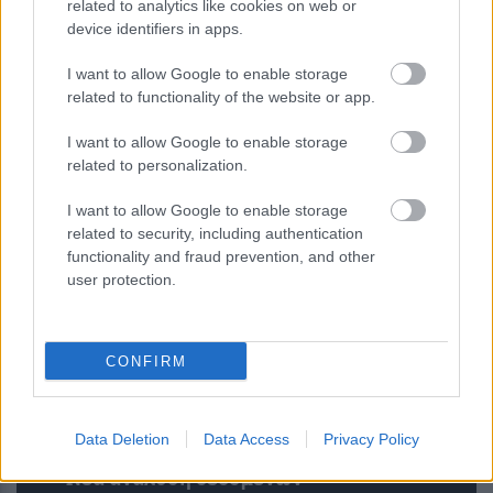
related to analytics like cookies on web or
device identifiers in apps.
I want to allow Google to enable storage
related to functionality of the website or app.
Ψεύτικες ενημερώσεις Adobe και
I want to allow Google to enable storage
Zoom εγκαθιστούν κακόβουλο
related to personalization.
λογισμικό απομακρυσμένης
πρόσβασης
I want to allow Google to enable storage
related to security, including authentication
functionality and fraud prevention, and other
user protection.
CONFIRM
Data Deletion
Data Access
Privacy Policy
Νέα ανάλυση δεδομένων