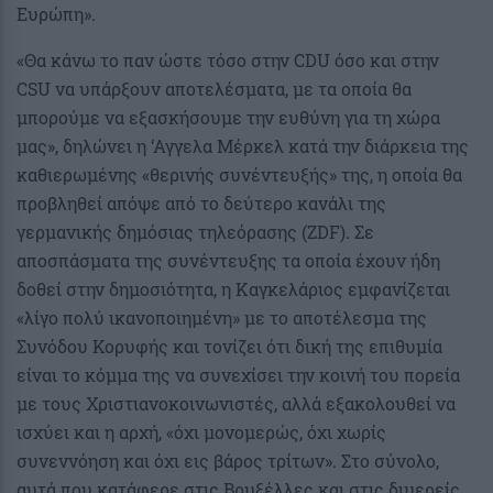
Ευρώπη».
«Θα κάνω το παν ώστε τόσο στην CDU όσο και στην
CSU να υπάρξουν αποτελέσματα, με τα οποία θα
μπορούμε να εξασκήσουμε την ευθύνη για τη χώρα
μας», δηλώνει η ‘Αγγελα Μέρκελ κατά την διάρκεια της
καθιερωμένης «θερινής συνέντευξής» της, η οποία θα
προβληθεί απόψε από το δεύτερο κανάλι της
γερμανικής δημόσιας τηλεόρασης (ZDF). Σε
αποσπάσματα της συνέντευξης τα οποία έχουν ήδη
δοθεί στην δημοσιότητα, η Καγκελάριος εμφανίζεται
«λίγο πολύ ικανοποιημένη» με το αποτέλεσμα της
Συνόδου Κορυφής και τονίζει ότι δική της επιθυμία
είναι το κόμμα της να συνεχίσει την κοινή του πορεία
με τους Χριστιανοκοινωνιστές, αλλά εξακολουθεί να
ισχύει και η αρχή, «όχι μονομερώς, όχι χωρίς
συνεννόηση και όχι εις βάρος τρίτων». Στο σύνολο,
αυτά που κατάφερε στις Βρυξέλλες και στις διμερείς