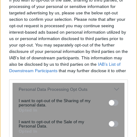
If you wish to opt-out of the sale, sharing to third parties, or
ειδικού σχήματος στήριξης των
processing of your personal or sensitive information for
επιχειρήσεων της Σαμοθράκης
targeted advertising by us, please use the below opt-out
section to confirm your selection. Please note that after your
opt-out request is processed you may continue seeing
interest-based ads based on personal information utilized by
us or personal information disclosed to third parties prior to
your opt-out. You may separately opt-out of the further
disclosure of your personal information by third parties on the
IAB’s list of downstream participants. This information may
also be disclosed by us to third parties on the
IAB’s List of
Downstream Participants
that may further disclose it to other
third parties.
Please note that this website/app uses one or more Google
Personal Data Processing Opt Outs
services and may gather and store information including but
not limited to your visit or usage behaviour. You may click to
I want to opt-out of the Sharing of my
personal data.
ΠΙΣ: Η Προσωρινή Διοικούσα
grant or deny consent to Google and its third-party tags to
Opted In
Επιτροπή δεσμεύεται για εκλογές με
use your data for below specified purposes in below Google
consent section.
πλήρη νομιμότητα και διαφάνεια
I want to opt-out of the Sale of my
Personal Data.
Opted In