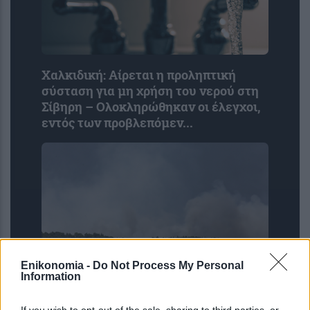
Χαλκιδική: Αίρεται η προληπτική
σύσταση για μη χρήση του νερού στη
Σίβηρη – Ολοκληρώθηκαν οι έλεγχοι,
εντός των προβλεπόμεν...
Enikonomia -
Do Not Process My Personal
Information
myBusinessSupport: Άνοιξε η
πλατφόρμα για τον α’ κύκλο του