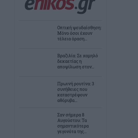
Οπτική ψευδαίσθηση:
Μόνο όσοι έχουν
τέλεια όραση...
Βραζιλία: Σε χαμηλό
δεκαετίας η
αποψίλωση στον...
Πρωινή ρουτίνα: 3
συνήθειες που
καταστρέφουν
αθόρυβα...
Σαν σήμερα 8
Αυγούστου: Τα
σημαντικότερα
γεγονότα της...