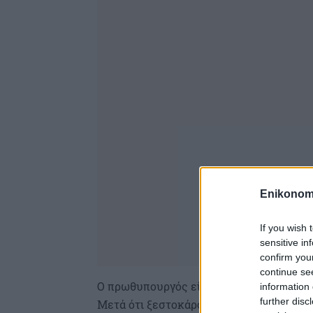
Enikonom
If you wish 
sensitive in
confirm you
continue se
Ο πρωθυπουργός είπε χαρακτηριστικά ότι
information 
further disc
Μετά ότι ξεστοκάρονται, οδηγώντας στη