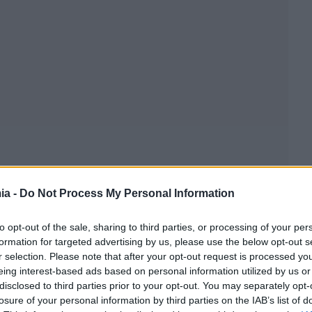
ia -
Do Not Process My Personal Information
to opt-out of the sale, sharing to third parties, or processing of your per
formation for targeted advertising by us, please use the below opt-out s
r selection. Please note that after your opt-out request is processed y
eing interest-based ads based on personal information utilized by us or
 «στην αρχή μας λέγατε ότι δεν υπάρχουν εμβόλια.
disclosed to third parties prior to your opt-out. You may separately opt-
losure of your personal information by third parties on the IAB’s list of
ν υπονόμευση ενός εκ των εμβολίων. Να αφήσω στην