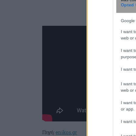
Opted 
Google 
I want t
web or d
I want t
purpose
I want 
I want t
web or d
I want t
or app.
I want t
Πηγή:
enikos.gr
I want t