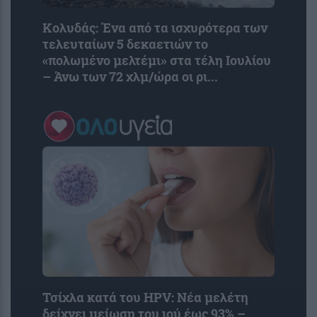
Κολυδάς: Ένα από τα ισχυρότερα των
τελευταίων 5 δεκαετιών το
«πολωμένο μελτέμι» στα τέλη Ιουλίου
– Άνω των 72 χλμ/ώρα οι ρι...
Τσίχλα κατά του HPV: Νέα μελέτη
δείχνει μείωση του ιού έως 93% –