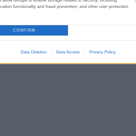
σημείωσε ο ίδιος.
cation functionality and fraud prevention, and other user protection.
αγής χαρακτήρισε το δημογραφικό «βασικό
οντας ότι συνδέεται άμεσα με την παραγωγική,
ης χώρας. «
Καλά είναι τα εξοπλιστικά και οι υποδομές.
CONFIRM
 και παραγωγικές ηλικίες στη χώρα»
, ανάφερε
Data Deletion
Data Access
Privacy Policy