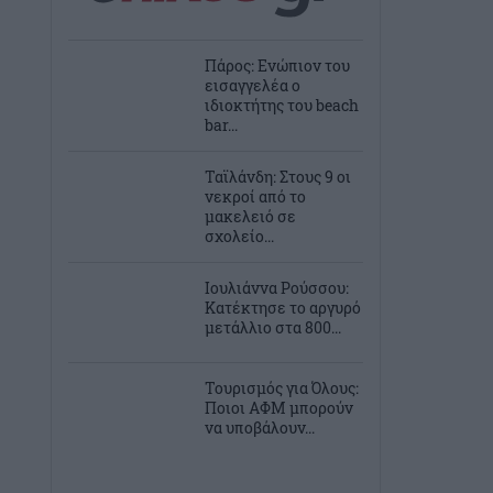
Πάρος: Ενώπιον του
εισαγγελέα ο
ιδιοκτήτης του beach
bar...
Ταϊλάνδη: Στους 9 οι
νεκροί από το
μακελειό σε
σχολείο...
Ιουλιάννα Ρούσσου:
Κατέκτησε το αργυρό
μετάλλιο στα 800...
Τουρισμός για Όλους:
Ποιοι ΑΦΜ μπορούν
να υποβάλουν...