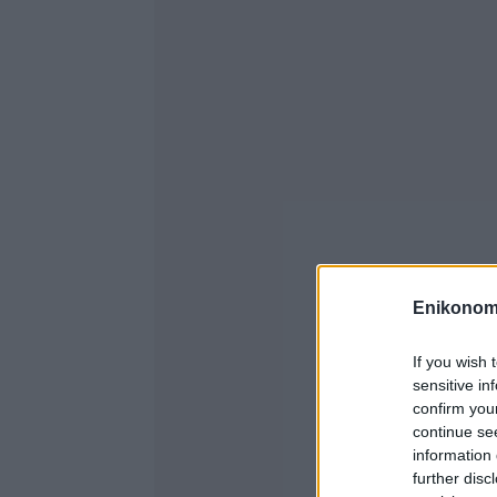
Enikonom
If you wish 
sensitive in
confirm you
continue se
information 
further disc