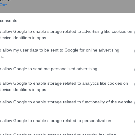
Out
consents
o allow Google to enable storage related to advertising like cookies on
evice identifiers in apps.
λλά η κυβέρνηση παίρνει ημίμετρα»
o allow my user data to be sent to Google for online advertising
ική στην κυβερνητική πολιτική για το δημογραφικό,
s.
ωπίζεται αποσπασματικά και χωρίς στρατηγικό σχέδιο.
to allow Google to send me personalized advertising.
έρνηση παίρνει ημίμετρα»
, ανέφερε χαρακτηριστικά,
είρισης» και παρεμβάσεις χωρίς βάθος και όραμα.
o allow Google to enable storage related to analytics like cookies on
evice identifiers in apps.
πρόβλημα, στις χαμηλές αμοιβές, στην εργασιακή
ς, σημειώνοντας ότι για ένα νέο ζευγάρι στην Ελλάδα
o allow Google to enable storage related to functionality of the website
ά ομιχλώδες και ανασφαλές»
. Όπως υποστήριξε, οι
νώ
οι νέοι βιώνουν μια καθημερινότητα χωρίς
o allow Google to enable storage related to personalization.
 στην επιλογή της μετανάστευσης.
«Οι σημερινοί νέοι
πό τους γονείς τους. Βλέπουν ως μοναδική επιλογή
o allow Google to enable storage related to security, including