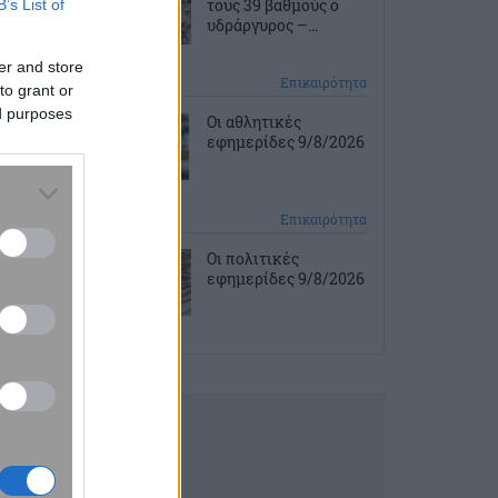
τους 39 βαθμούς ο
B’s List of
υδράργυρος –...
er and store
3 ώρες πριν
Επικαιρότητα
to grant or
ed purposes
Οι αθλητικές
εφημερίδες 9/8/2026
3 ώρες πριν
Επικαιρότητα
Οι πολιτικές
εφημερίδες 9/8/2026