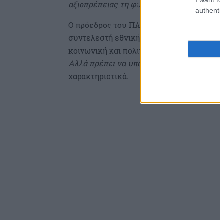
αξιοπρέπειας τη φυγή στο εξωτερικό»
, 
authenti
Ο πρόεδρος του ΠΑΣΟΚ – Κινήματος Αλλ
συντελεστή εθνικής ισχύος», υπογραμμίζ
κοινωνική και πολιτισμική αναγέννηση τ
Αλλά πρέπει να υπάρχουν άνθρωποι, νέοι
χαρακτηριστικά.