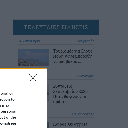
ΤΕΛΕΥΤΑΙΕΣ ΕΙΔΗΣΕΙΣ
34 λεπτά πριν
Τουρισμός
Τουρισμός για Όλους:
Ποιοι ΑΦΜ μπορούν
να υποβάλουν...
1 ώρα πριν
Οικονομία
Συντάξεις
Σεπτεμβρίου 2026:
sonal or
Πότε θα γίνουν οι
ection to
πρώτες...
ou may
 personal
2 ώρες πριν
Επικαιρότητα
out of the
 downstream
Καιρός: Θα αγγίξει