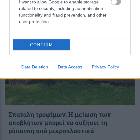
I want to allow Google to enable storage
related to security, including authentication
functionality and fraud prevention, and other
20:40
, 9 Αυγούστου 2026
||
Επικαιρότητα
user protection.
CONFIRM
Data Deletion
Data Access
Privacy Policy
Σπατάλη τροφίμων: Η μείωση των
αποβλήτων μπορεί να αυξήσει τη
ρύπανση από μικροπλαστικά