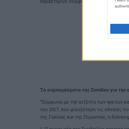
χαρακτήρισε συμφωνία για το ονοματολο
authenti
Tα συμπεράσματα της Συνόδου για την
“Σύμφωνα με την ατζέντα των ηγετών κα
του 2017, που φιλοξένησε τις εθνικές 
της Γαλλίας και της Γερμανίας, η διάσ
1. Η συμφωνία στο Συμβούλιο σχετικά μ