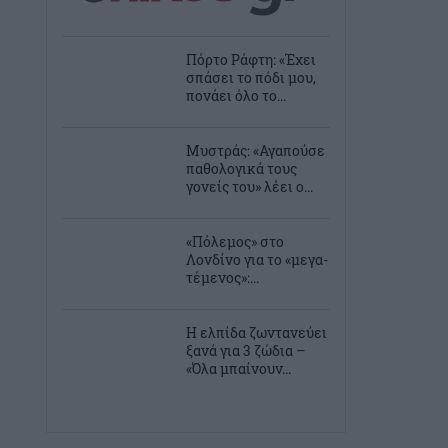
Πόρτο Ράφτη: «Έχει
σπάσει το πόδι μου,
πονάει όλο το...
Μυστράς: «Αγαπούσε
παθολογικά τους
γονείς του» λέει ο...
«Πόλεμος» στο
Λονδίνο για το «μεγα-
τέμενος»:...
Η ελπίδα ζωντανεύει
ξανά για 3 ζώδια –
«Όλα μπαίνουν...