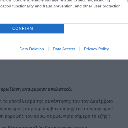
γικό.
cation functionality and fraud prevention, and other user protection.
CONFIRM
Data Deletion
Data Access
Privacy Policy
 ευρωζώνη αναφέρουν αναλυτικά:
ι το αποτέλεσμα της συνάντησης του τον Δεκέμβριο
συνεισφορές, συμπεριλαμβανομένης της συνεισφοράς
κεψη κορυφής του ευρώ συμφώνησε σήμερα τα εξής”:
ε τη δέσμη τραπεζών θα επιτρέψει στους