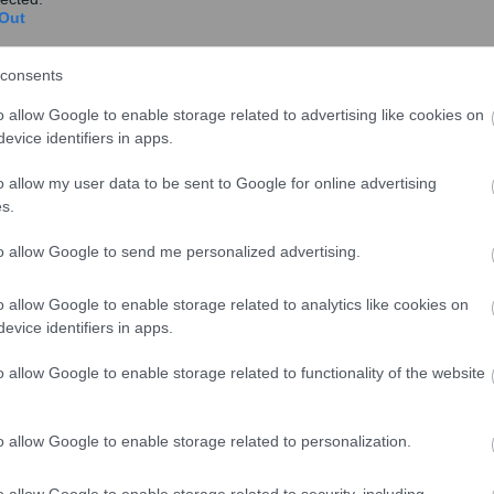
Out
άθυνση της Ευρωζώνης χαιρέτισε και ο Πρόεδρος της
υς για τους οποίους ένας εξειδικευμένος
consents
ίσιο της γαλλογερμανικής πρότασης δεν προχώρησε
o allow Google to enable storage related to advertising like cookies on
υγκεκριμένες προτάσεις στο πλαίσιο του επόμενου
evice identifiers in apps.
αποτέλεσμα στην πράξη, όπως το Ταμείο
o allow my user data to be sent to Google for online advertising
s.
στευτικό και την ανάγκη για φύλαξη των εξωτερικών
ηση του Ταμείου για την Αφρική, κάνοντας συνολικά
to allow Google to send me personalized advertising.
ναντι της υπαναχώρησης σε εθνικές επιλογές, αλλά και
o allow Google to enable storage related to analytics like cookies on
α στελέχωση της Frontex με 10000 συνοριοφύλακες.
evice identifiers in apps.
ός της Βουλγαρίας, της απερχόμενης εξάμηνης
o allow Google to enable storage related to functionality of the website
έρθηκε αναλυτικά στα συμπεράσματα για τη
ροοπτικής για την Αλβανία και την πΓΔΜ (την
α έχει διμερώς αναγνωρίσει τη γειτονική χώρα) και
o allow Google to enable storage related to personalization.
τον Σκοπιανό ομόλογό του για την ιστορική, όπως τη
o allow Google to enable storage related to security, including