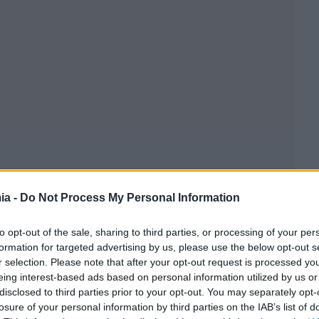
ia -
Do Not Process My Personal Information
to opt-out of the sale, sharing to third parties, or processing of your per
formation for targeted advertising by us, please use the below opt-out s
ΕΕ, με τον Πρόεδρο του Ευρωπαϊκού Συμβουλίου
να
r selection. Please note that after your opt-out request is processed y
eing interest-based ads based on personal information utilized by us or
είναι πολύ νωρίς να μιλάμε για επιτυχία”, τονίζοντας
disclosed to third parties prior to your opt-out. You may separately opt-
 “αλλά αυτό που μας περιμένει επί του εδάφους θα
losure of your personal information by third parties on the IAB’s list of
ον ίδιο τον συμβιβασμό στον οποίο κατέληξαν οι 28, ο