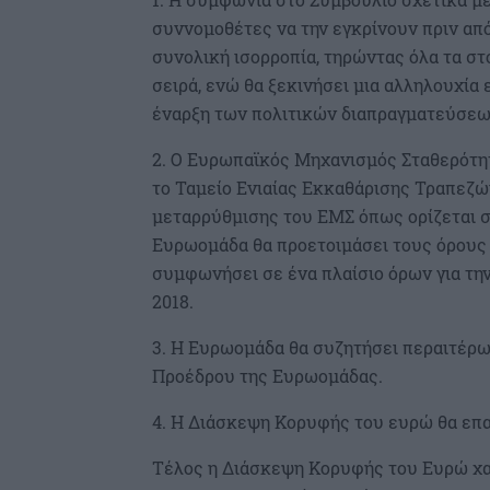
συννομοθέτες να την εγκρίνουν πριν από
συνολική ισορροπία, τηρώντας όλα τα στ
σειρά, ενώ θα ξεκινήσει μια αλληλουχία 
έναρξη των πολιτικών διαπραγματεύσεω
2. Ο Ευρωπαϊκός Μηχανισμός Σταθερότητ
το Ταμείο Ενιαίας Εκκαθάρισης Τραπεζών
μεταρρύθμισης του ΕΜΣ όπως ορίζεται 
Ευρωομάδα θα προετοιμάσει τους όρους 
συμφωνήσει σε ένα πλαίσιο όρων για τη
2018.
3. Η Ευρωομάδα θα συζητήσει περαιτέρω 
Προέδρου της Ευρωομάδας.
4. Η Διάσκεψη Κορυφής του ευρώ θα επαν
Τέλος η Διάσκεψη Κορυφής του Ευρώ χαι