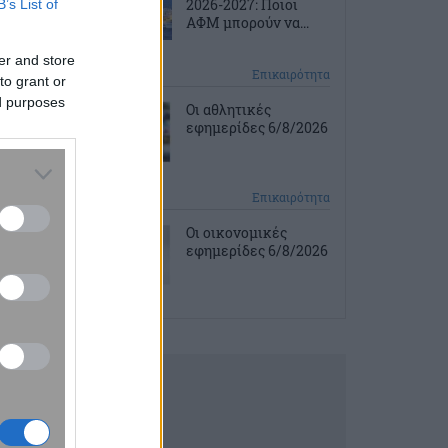
2026-2027: Ποιοι
B’s List of
ΑΦΜ μπορούν να...
er and store
2 ώρες πριν
Επικαιρότητα
to grant or
ed purposes
Οι αθλητικές
εφημερίδες 6/8/2026
2 ώρες πριν
Επικαιρότητα
Οι οικονομικές
εφημερίδες 6/8/2026