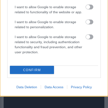
I want to allow Google to enable storage
related to functionality of the website or app.
Το Google Assistant αποσύρεται από
I want to allow Google to enable storage
τα Android τηλέφωνα τον Σεπτέμβριο
related to personalization.
I want to allow Google to enable storage
related to security, including authentication
functionality and fraud prevention, and other
user protection.
CONFIRM
Μικροσκοπικό σύστημα λέιζερ
Data Deletion
Data Access
Privacy Policy
ανοίγει τον δρόμο για πειράματα
θεμελιώδους φυσικής στο διάστημα