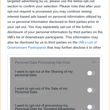
targeted advertising by us, please use the below opt-out
– Συνελήφθη στο αεροδρόμιο
section to confirm your selection. Please note that after your
opt-out request is processed you may continue seeing
interest-based ads based on personal information utilized by
us or personal information disclosed to third parties prior to
your opt-out. You may separately opt-out of the further
disclosure of your personal information by third parties on the
IAB’s list of downstream participants. This information may
also be disclosed by us to third parties on the
IAB’s List of
Downstream Participants
that may further disclose it to other
third parties.
Please note that this website/app uses one or more Google
Personal Data Processing Opt Outs
services and may gather and store information including but
not limited to your visit or usage behaviour. You may click to
I want to opt-out of the Sharing of my
personal data.
grant or deny consent to Google and its third-party tags to
Opted In
3 κοινά λάθη το καλοκαίρι που
use your data for below specified purposes in below Google
αυξάνουν τον κίνδυνο για καρκίνο του
consent section.
I want to opt-out of the Sale of my
δέρματος – Πώς να προστατευτούμε;
Personal Data.
Opted In
I want to opt-out of processing my
Personal Data for Targeted Advertising.