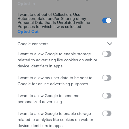
Opted In
I want to opt-out of Collection, Use,
Retention, Sale, and/or Sharing of my
Personal Data that Is Unrelated with the
Purposes for which it was collected.
Opted Out
Google consents
Διευθέτηση των αποζημιώσεων των
I want to allow Google to enable storage
Στρατιωτικών Ιατρών, μετά από
related to advertising like cookies on web or
αίτημα του ΙΣΑ
device identifiers in apps.
I want to allow my user data to be sent to
Google for online advertising purposes.
I want to allow Google to send me
personalized advertising.
I want to allow Google to enable storage
related to analytics like cookies on web or
device identifiers in apps.