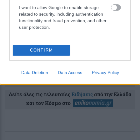
I want to allow Google to enable storage
related to security, including authentication
Σχόλια Αναγνωστών
functionality and fraud prevention, and other
user protection.
σχολίασε και εσύ
CONFIRM
Data Deletion
Data Access
Privacy Policy
Ακολουθήστε το
στο
Google News
και μάθετε πρώτοι όλες τις ειδήσεις
Δείτε όλες τις τελευταίες
Ειδήσεις
από την Ελλάδα
και τον Κόσμο στο