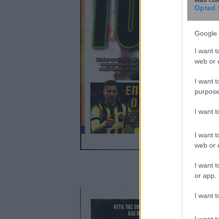
Opted 
Google 
I want t
web or d
I want t
purpose
I want 
I want t
web or d
I want t
or app.
I want t
I want t