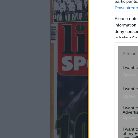
participants
Downstream 
Please note
information 
deny consent
in below Go
Persona
I want t
Opted 
I want t
Opted 
I want 
Advertis
Opted 
I want t
of my P
was col