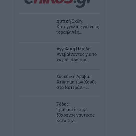
Δυτική Όχθη:
Καταγγελίες για νέες
ισραηλινές...
Αγγελική Ηλιάδη:
Ανεβαίνοντας για το
χωριό είδα τον...
Σαουδική Αραβία:
Χτύπημα των Χούθι
στο Νατζράν –...
Ρόδος:
Τραυματίστηκε
53χρονος ναυτικός
κατά την...