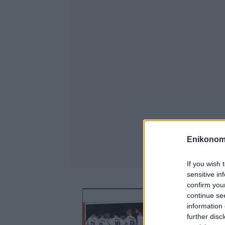
Enikonom
If you wish 
sensitive in
confirm you
continue se
information 
further disc