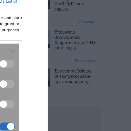
B’s List of
Στα 320,42 εκατ.
ευρώ ο...
er and store
5 ώρες πριν
Οικονομία
to grant or
ed purposes
Υπουργείο
Οικονομικών:
Χρηματοδότηση 204,6
εκατ. ευρώ...
6 ώρες πριν
Επιχειρήσεις
Έρευνα της Deloitte:
Οι ελληνικές scale-
ups επιχειρήσεις...