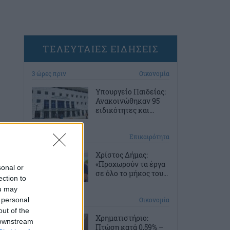
ΤΕΛΕΥΤΑΙΕΣ ΕΙΔΗΣΕΙΣ
3 ώρες πριν
Οικονομία
Υπουργείο Παιδείας:
Ανακοινώθηκαν 95
ειδικότητες και...
4 ώρες πριν
Επικαιρότητα
Χρίστος Δήμας:
«Προχωρούν τα έργα
sonal or
σε όλο το μήκος του...
ection to
ou may
 personal
5 ώρες πριν
Οικονομία
out of the
Χρηματιστήριο:
 downstream
Πτώση κατά 0,59% –