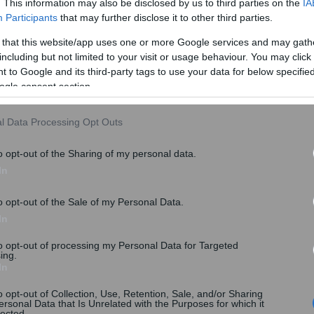
. This information may also be disclosed by us to third parties on the
IA
Participants
that may further disclose it to other third parties.
 that this website/app uses one or more Google services and may gath
including but not limited to your visit or usage behaviour. You may click 
 to Google and its third-party tags to use your data for below specifi
ogle consent section.
l Data Processing Opt Outs
o opt-out of the Sharing of my personal data.
In
o opt-out of the Sale of my Personal Data.
In
to opt-out of processing my Personal Data for Targeted
ing.
In
o opt-out of Collection, Use, Retention, Sale, and/or Sharing
ersonal Data that Is Unrelated with the Purposes for which it
lected.