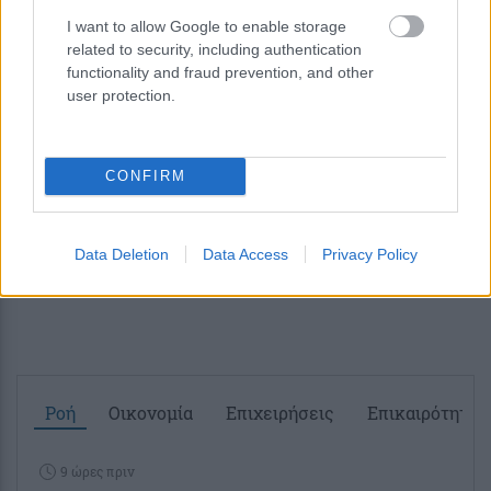
σχολίασε και εσύ
I want to allow Google to enable storage
related to security, including authentication
functionality and fraud prevention, and other
user protection.
Ακολουθήστε το
στο
Google News
CONFIRM
και μάθετε πρώτοι όλες τις ειδήσεις
Δείτε όλες τις τελευταίες
Ειδήσεις
από την Ελλάδα
Data Deletion
Data Access
Privacy Policy
και τον Κόσμο στο
Ροή
Οικονομία
Επιχειρήσεις
Επικαιρότητα
9 ώρες πριν