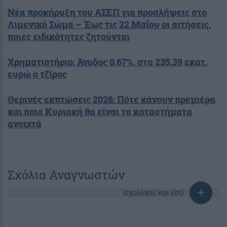
Νέα προκήρυξη του ΑΣΕΠ για προσλήψεις στο
Λιμενικό Σώμα – Έως τις 22 Μαΐου οι αιτήσεις,
ποιες ειδικότητες ζητούνται
Χρηματιστήριο: Άνοδος 0,67%, στα 235,39 εκατ.
ευρώ ο τζίρος
Θερινές εκπτώσεις 2026: Πότε κάνουν πρεμιέρα
και ποια Κυριακή θα είναι τα καταστήματα
ανοιχτά
Σχόλια Αναγνωστών
σχολίασε και εσύ