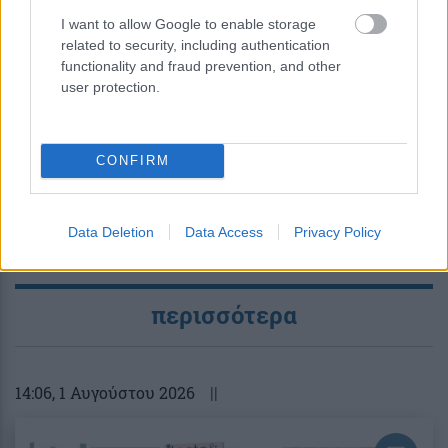
I want to allow Google to enable storage
Ψεύτικες ενημερώσεις Adobe και
related to security, including authentication
Zoom εγκαθιστούν κακόβουλο
functionality and fraud prevention, and other
user protection.
λογισμικό απομακρυσμένης
πρόσβασης
CONFIRM
Data Deletion
Data Access
Privacy Policy
περισσότερα
14:06
, 1 Αυγούστου 2026
||