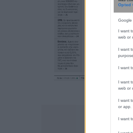
Opted 
Google 
I want t
web or d
I want t
purpose
I want 
I want t
web or d
I want t
or app.
I want t
I want t