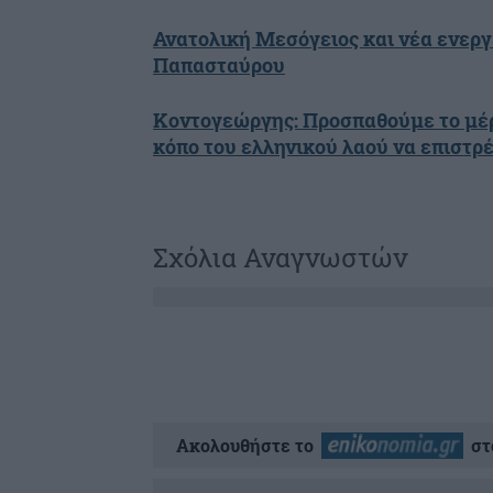
Ανατολική Μεσόγειος και νέα ενεργ
Παπασταύρου
Κοντογεώργης: Προσπαθούμε το μέρ
κόπο του ελληνικού λαού να επιστρέ
Σχόλια Αναγνωστών
Ακολουθήστε το
στ