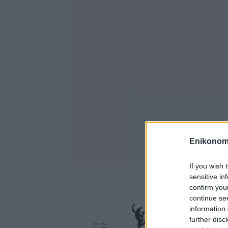
Enikonom
If you wish 
sensitive in
confirm you
continue se
information 
further disc