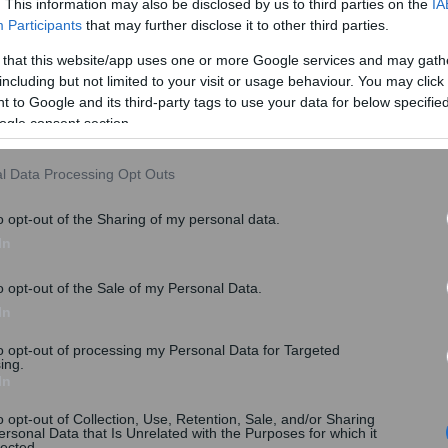
. This information may also be disclosed by us to third parties on the
IA
Participants
that may further disclose it to other third parties.
 that this website/app uses one or more Google services and may gath
including but not limited to your visit or usage behaviour. You may click 
 to Google and its third-party tags to use your data for below specifi
ogle consent section.
l Data Processing Opt Outs
o opt-out of the Sharing of my personal data.
In
o opt-out of the Sale of my Personal Data.
In
to opt-out of processing my Personal Data for Targeted
ing.
In
o opt-out of Collection, Use, Retention, Sale, and/or Sharing
ersonal Data that Is Unrelated with the Purposes for which it
lected.