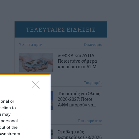
ΤΕΛΕΥΤΑΙΕΣ ΕΙΔΗΣΕΙΣ
7 λεπτά πριν
Οικονομία
e-ΕΦΚΑ και ΔΥΠΑ:
Ποιοι πάνε σήμερα
και αύριο στα ΑΤΜ
37 λεπτά πριν
Τουρισμός
Τουρισμός για Όλους
2026-2027: Ποιοι
sonal or
ΑΦΜ μπορούν να...
ection to
ou may
 personal
1 ώρα πριν
Επικαιρότητα
out of the
Οι αθλητικές
 downstream
εφημερίδες 6/8/2026