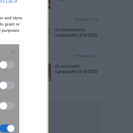
B’s List of
er and store
1 ώρα πριν
Επικαιρότητα
to grant or
Οι οικονομικές
ed purposes
εφημερίδες 6/8/2026
2 ώρες πριν
Επικαιρότητα
Οι πολιτικές
εφημερίδες 6/8/2026