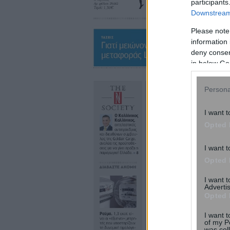
participants
Downstream 
Please note
information 
deny consent
in below Go
Persona
I want t
Opted 
I want t
Opted 
I want 
Advertis
Opted 
I want t
of my P
was col