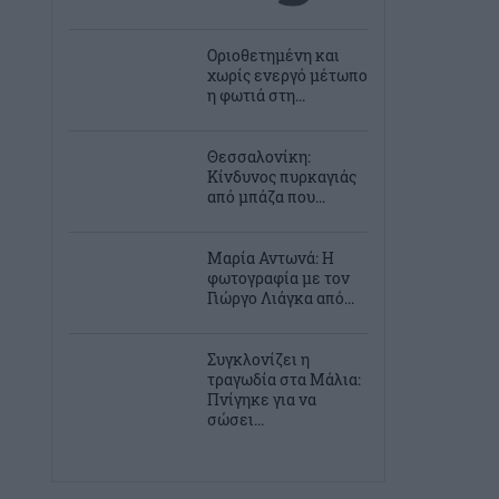
Οριοθετημένη και
χωρίς ενεργό μέτωπο
η φωτιά στη...
Θεσσαλονίκη:
Κίνδυνος πυρκαγιάς
από μπάζα που...
Μαρία Αντωνά: Η
φωτογραφία με τον
Γιώργο Λιάγκα από...
Συγκλονίζει η
τραγωδία στα Μάλια:
Πνίγηκε για να
σώσει...