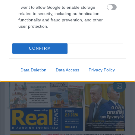
I want to allow Google to enable storage
related to security, including authentication
functionality and fraud prevention, and other
user protection.
περισσότερα
CONFIRM
14:06
, 1 Αυγούστου 2026
||
Data Deletion
Data Access
Privacy Policy