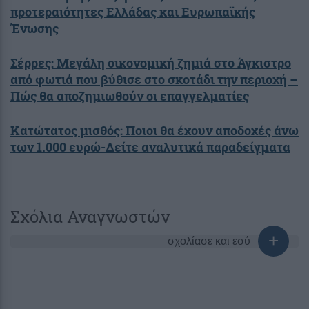
προτεραιότητες Ελλάδας και Ευρωπαϊκής
Ένωσης
Σέρρες: Μεγάλη οικονομική ζημιά στο Άγκιστρο
από φωτιά που βύθισε στο σκοτάδι την περιοχή –
Πώς θα αποζημιωθούν οι επαγγελματίες
Κατώτατος μισθός: Ποιοι θα έχουν αποδοχές άνω
των 1.000 ευρώ-Δείτε αναλυτικά παραδείγματα
Σχόλια Αναγνωστών
σχολίασε και εσύ