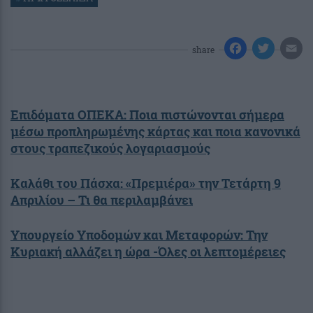
share
Επιδόματα ΟΠΕΚΑ: Ποια πιστώνονται σήμερα
μέσω προπληρωμένης κάρτας και ποια κανονικά
στους τραπεζικούς λογαριασμούς
Καλάθι του Πάσχα: «Πρεμιέρα» την Τετάρτη 9
Απριλίου – Τι θα περιλαμβάνει
Υπουργείο Υποδομών και Μεταφορών: Την
Κυριακή αλλάζει η ώρα -Όλες οι λεπτομέρειες