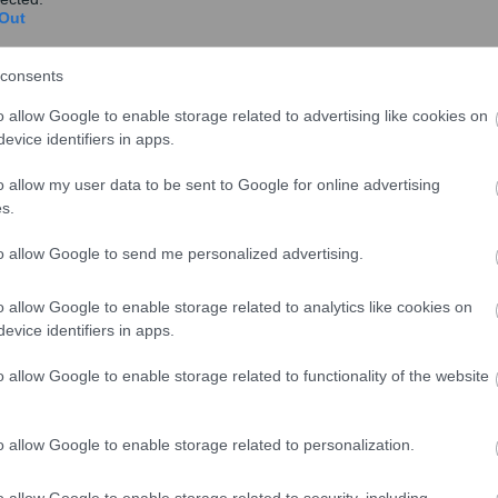
Out
λείας από το σύνολο των Πανεπιστημίων καθίσταται
consents
ά στελέχη το δρόμο έχουν δείξει, τόσο οι δεκάδες
o allow Google to enable storage related to advertising like cookies on
ς επιχειρήσεις της Ελληνικής Αστυνομίας, σε
evice identifiers in apps.
νομίας από την Κυβέρνηση του Κυριάκου Μητσοτάκη,
o allow my user data to be sent to Google for online advertising
γήπεδα και, για πρώτη φορά μετά από δεκαετίες,
s.
to allow Google to send me personalized advertising.
o allow Google to enable storage related to analytics like cookies on
evice identifiers in apps.
o allow Google to enable storage related to functionality of the website
o allow Google to enable storage related to personalization.
o allow Google to enable storage related to security, including