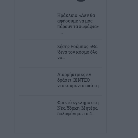
Ηράκλειο: «Δεν θα
αφήσουμε να μας
πάρουν τα χωράφια»
–...
Ζήσης Ρούμπος: «Θα
‘δινα τον κόσμο όλο
να...
Διαρρήκτριες εν
δράσει: ΒΙΝΤΕΟ
ντοκουμέντο από τη...
Φρικτό έγκλημα στη
Νέα Υόρκη: Μητέρα
δολοφόνησε τα 4...