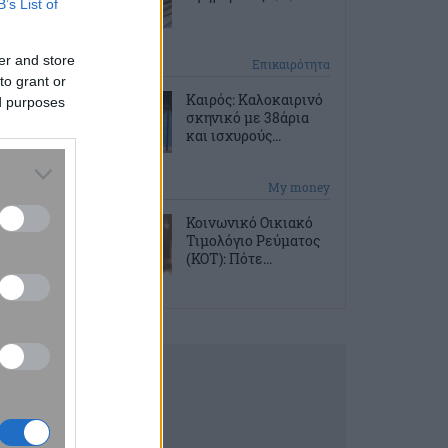
B’s List of
er and store
57 λεπτά πριν
Επικαιρότητα
to grant or
Καιρός: Καλοκαιρινό
ed purposes
σκηνικό με 38άρια
και ισχυρούς...
1 ώρα πριν
My money
Κοινωνικό Οικιακό
Τιμολόγιο Ρεύματος
(ΚΟΤ): Πότε...