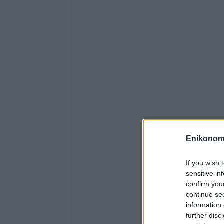
Enikonom
If you wish 
sensitive in
confirm you
continue se
information 
further disc