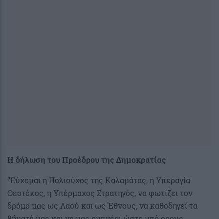
Η δήλωση του Προέδρου της Δημοκρατίας
“Εύχομαι η Πολιούχος της Καλαμάτας, η Υπεραγία
Θεοτόκος, η Υπέρμαχος Στρατηγός, να φωτίζει τον
δρόμο μας ως Λαού και ως Έθνους, να καθοδηγεί τα
βήματά μας και να μας εμπνέει ώστε υπό όρους