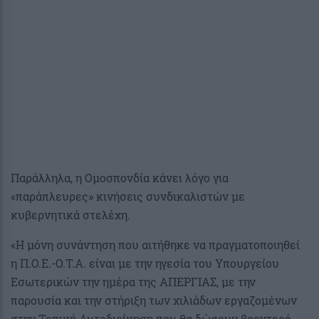
Παράλληλα, η Ομοσπονδία κάνει λόγο για
«παράπλευρες» κινήσεις συνδικαλιστών με
κυβερνητικά στελέχη.
«Η μόνη συνάντηση που αιτήθηκε να πραγματοποιηθεί
η Π.Ο.Ε.-Ο.Τ.Α. είναι με την ηγεσία του Υπουργείου
Εσωτερικών την ημέρα της ΑΠΕΡΓΙΑΣ, με την
παρουσία και την στήριξη των χιλιάδων εργαζομένων
στην Τοπική Αυτοδιοίκηση που θα δώσουν βροντερό