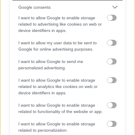
Σας βομβαρδίζει ο σύντροφος σας με
αγάπη; Πότε το love bombing δείχνει
Google consents
πρόβλημα
I want to allow Google to enable storage
related to advertising like cookies on web or
device identifiers in apps.
I want to allow my user data to be sent to
Google for online advertising purposes.
I want to allow Google to send me
personalized advertising.
I want to allow Google to enable storage
ΙΣΑ για έξαρση του ιού του Δυτικού
related to analytics like cookies on web or
device identifiers in apps.
Νείλου στην Αττική: Ζητά άμεση
εντατικοποίηση των μέτρων κατά των
I want to allow Google to enable storage
κουνουπιών
related to functionality of the website or app.
I want to allow Google to enable storage
related to personalization.