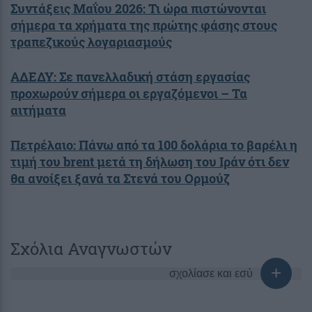
Συντάξεις Μαΐου 2026: Τι ώρα πιστώνονται
σήμερα τα χρήματα της πρώτης φάσης στους
τραπεζικούς λογαριασμούς
ΑΔΕΔΥ: Σε πανελλαδική στάση εργασίας
προχωρούν σήμερα οι εργαζόμενοι – Τα
αιτήματα
Πετρέλαιο: Πάνω από τα 100 δολάρια το βαρέλι η
τιμή του brent μετά τη δήλωση του Ιράν ότι δεν
θα ανοίξει ξανά τα Στενά του Ορμούζ
Σχόλια Αναγνωστών
σχολίασε και εσύ