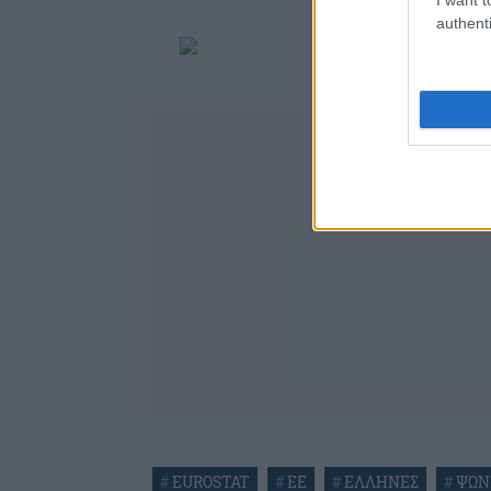
authenti
#
EUROSTAT
#
ΕΕ
#
ΕΛΛΗΝΕΣ
#
ΨΩΝ