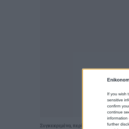
Enikonom
If you wish 
sensitive in
confirm you
continue se
information 
further disc
Συγκεκριμένα, περίπου 18 λεπτά δαπανά