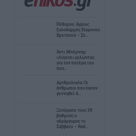
Ρέθυμνο: Άγριος
ξυλοδαρμός 51χρονου
Βρετανού – Σε...
Άντι Μπέρναμ:
«Λύγισε» μιλώντας
για τον πατέρα του
που...
Αριθμολογία: Οι
άνθρωποι που έχουν
γεννηθεί 4...
Ξεπέρασε τους 39
βαθμούς ο
υδράργυρος το
Σάββατο – Red...