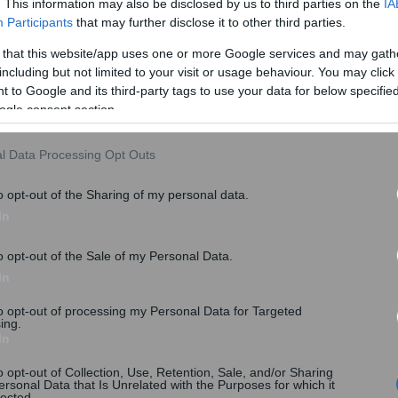
. This information may also be disclosed by us to third parties on the
IA
επίσκεψη σε έναν γιατρό ή σε ένα κομμωτήριο).
Participants
that may further disclose it to other third parties.
νοί (35 λεπτά), ακολουθούν οι Ολλανδοί (32 λεπτά),
 that this website/app uses one or more Google services and may gath
including but not limited to your visit or usage behaviour. You may click 
 to Google and its third-party tags to use your data for below specifi
ogle consent section.
l Data Processing Opt Outs
o opt-out of the Sharing of my personal data.
In
o opt-out of the Sale of my Personal Data.
In
to opt-out of processing my Personal Data for Targeted
ing.
In
0-74 ετών.
o opt-out of Collection, Use, Retention, Sale, and/or Sharing
ύ που ερωτήθηκε δήλωσε ότι αγόρασε ή χρησιμοποίησε
ersonal Data that Is Unrelated with the Purposes for which it
lected.