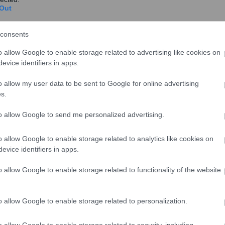
ν ημερών της έρευνας.
Out
 και η Ολλανδία (46,6% και οι δύο).
consents
o allow Google to enable storage related to advertising like cookies on
evice identifiers in apps.
o allow my user data to be sent to Google for online advertising
s.
to allow Google to send me personalized advertising.
o allow Google to enable storage related to analytics like cookies on
evice identifiers in apps.
o allow Google to enable storage related to functionality of the website
η Ρουμανία (29%), στην Ελλάδα (30,7%) και στη Γαλλία
o allow Google to enable storage related to personalization.
o allow Google to enable storage related to security, including