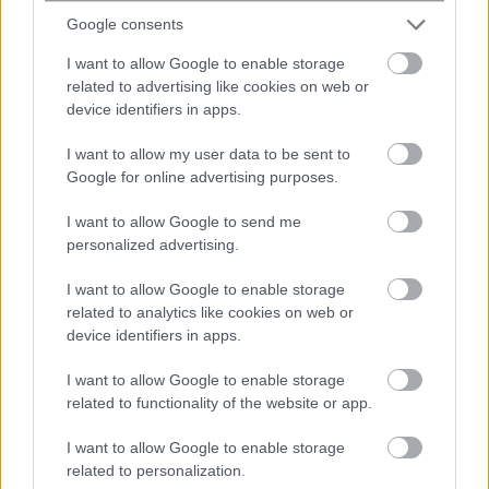
4.300 καταγεγραμμένες διαδικασίες.
Google consents
HRMS: Το σύστημα διαχείρισης ανθρώπινου δυναμικού
I want to allow Google to enable storage
που αποτυπώνει όλες τις οργανικές δομές.
related to advertising like cookies on web or
device identifiers in apps.
Εκπαίδευση: Πάνω από 280.000 εκπαιδεύσεις
I want to allow my user data to be sent to
υπαλλήλων για τις νέες ψηφιακές δεξιότητες.
Google for online advertising purposes.
Η κ. Χαραλαμπογιάννη στάθηκε ιδιαίτερα στη σύνδεση
I want to allow Google to send me
της πλατφόρμας με την αξιολόγηση της απόδοσης των
personalized advertising.
υπαλλήλων, τονίζοντας πως η διαφάνεια θα
λειτουργήσει προς όφελος των παραγωγικών
I want to allow Google to enable storage
related to analytics like cookies on web or
στελεχών. «Η πρωτοβουλία του υπουργείου
device identifiers in apps.
Εσωτερικών θα συνδεθεί με τη στοχοθεσία και την
αξιολόγηση των υπαλλήλων και άρα η επιβράβευση της
I want to allow Google to enable storage
παραγωγικότητας θα είναι αντικειμενικότατη και
related to functionality of the website or app.
εμφανής σε όλο τον κόσμο, εννοώ θα είναι σε κοινή
I want to allow Google to enable storage
θέα μέσω των πληροφοριακών συστημάτων»,
related to personalization.