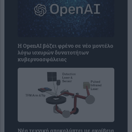
Η OpenAI βάζει φρένο σε νέο μοντέλο
λόγω ισχυρών δυνατοτήτων
κυβερνοασφάλειας
Νέα τεχνική αποκαλύπτει με ακρίβεια