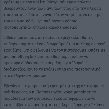
κράτους με τον πολίτη. Μέχρι σήμερα ο πολίτης
θεωρούνταν λίγο-πολύ ανυπόληπτος από την πλευρά
του κράτους, όποτε αναγκαζόταν να φέρει, να έχει μαζί
του σε φυσικό ή ψηφιακό αρχείο κάποια
πιστοποιητικά», δήλωσε χαρακτηριστικά.
«Εδώ πέρα λοιπόν, αυτό είναι το ρηξικέλευθο της
κυβέρνησης: ότι πλέον θεωρούμε ότι ο πολίτης εν αρχή
έχει δίκιο. Ότι οφείλουμε να τον πιστέψουμε. Οπότε με
μια υπεύθυνη δήλωσή του θα μπορεί πλέον να
προχωρά διαδικασίες -και μιλάμε για “βαριές”
διαδικασίες, όχι το να βγάλει απλά ένα πιστοποιητικό-
στο ελληνικό Δημόσιο».
Εξηγώντας την πρακτική χρησιμότητα της πλατφόρμας
politis.gov.gr, ο κ. Παπαστεργίου χρησιμοποίησε το
παράδειγμα των εταιρειών ταχυμεταφορών για να
καταδείξει την αμεσότητα της πληροφόρησης. «Πλέον η