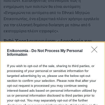
πολιτών». Καταλήγοντας υπενθύμισε πως η
ενημέρωση των πολιτών θα είναι αυτόματη:
«Ενημερώνεται αυτόματα από το Εθνικό Μητρώο
Επικοινωνίας, ένα εξαιρετικά πλέον χρήσιμο εργαλείο
για την ελληνική δημόσια διοίκηση με πάνω από 6
εκατομμύρια πλέον εγγραφές».
Βιβή Χαραλαμπογιάννη: «Λογοδοσία και
επιβράβευση της παραγωγικότητας»
Enikonomia -
Do Not Process My Personal
Information
Η υφυπουργός Εσωτερικών, Βιβή Χαραλαμπογιάννη,
επισήμανε πως η νέα πλατφόρμα αποτελεί μια
If you wish to opt-out of the sale, sharing to third parties, or
«τεράστια ποιοτική αλλαγή» που στηρίζεται σε χρόνια
processing of your personal or sensitive information for
targeted advertising by us, please use the below opt-out
προετοιμασίας. Χαρακτήρισε τη νέα εφαρμογή ως μια
section to confirm your selection. Please note that after your
«επανάσταση» που αλλάζει τα δεδομένα για τους
opt-out request is processed you may continue seeing
δημόσιους λειτουργούς και τους πολίτες. «Μιλάμε
interest-based ads based on personal information utilized by
πολύ για τον πολίτη και αυτό πρέπει να κάνουμε, αυτή
us or personal information disclosed to third parties prior to
your opt-out. You may separately opt-out of the further
όμως η συζήτηση που κάνουμε σήμερα είναι μια