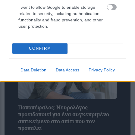
με πρόσχημα επενδύσεις – Πώς
I want to allow Google to enable storage
έκαναν «φτερά» 100.000 ευρώ
related to security, including authentication
functionality and fraud prevention, and other
user protection.
CONFIRM
Data Deletion
Data Access
Privacy Policy
Πονοκέφαλος: Νευρολόγος
προειδοποιεί για ένα συγκεκριμένο
αντικείμενο στο σπίτι που τον
προκαλεί