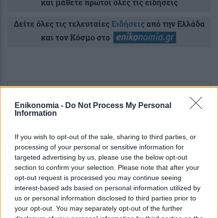
και μάθετε πρώτοι όλες τις ειδήσεις
Δείτε όλες τις τελευταίες
Ειδήσεις
από την Ελλάδα
και τον Κόσμο στο
Ροή
Οικονομία
Επιχειρήσεις
Επικαιρότητα
Enikonomia -
Do Not Process My Personal
Information
25 λεπτά πριν
Δεκαπενταύγουστος 2026: Διευκρινίσεις
If you wish to opt-out of the sale, sharing to third parties, or
από την ΓΣΕΕ για τις αμοιβές των
processing of your personal or sensitive information for
targeted advertising by us, please use the below opt-out
εργαζομένων
section to confirm your selection. Please note that after your
opt-out request is processed you may continue seeing
55 λεπτά πριν
interest-based ads based on personal information utilized by
ΜyAGRO: Παρουσιάστηκε η νέα
us or personal information disclosed to third parties prior to
ψηφιακή πλατφόρμα της ΑΑΔΕ- Ποιες
your opt-out. You may separately opt-out of the further