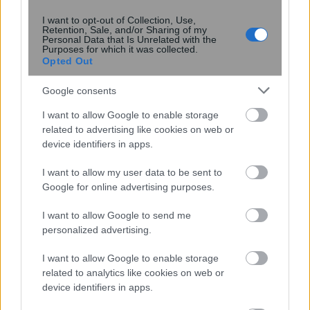
Νέος σχεδιασμός καταλύτη βελτιώνει
την παραγωγή αμμωνίας
I want to opt-out of Collection, Use,
Retention, Sale, and/or Sharing of my
καταστέλλοντας ανεπιθύμητες
Personal Data that Is Unrelated with the
αντιδράσεις
Purposes for which it was collected.
Opted Out
Google consents
I want to allow Google to enable storage
related to advertising like cookies on web or
device identifiers in apps.
I want to allow my user data to be sent to
Google for online advertising purposes.
I want to allow Google to send me
Κουίζ: Πόσο καλά γνωρίζετε την
personalized advertising.
ελληνική μυθολογία; Μπορείτε να
κάνετε το 3 στα 3;
I want to allow Google to enable storage
related to analytics like cookies on web or
device identifiers in apps.