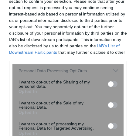
section to confirm your selection. Please note that after your
opt-out request is processed you may continue seeing
interest-based ads based on personal information utilized by
us or personal information disclosed to third parties prior to
Η ομιλία των παιδιών μπορεί να
your opt-out. You may separately opt-out of the further
αποκαλύπτει τον μελλοντικό κίνδυνο
disclosure of your personal information by third parties on the
κατάθλιψης και άγχους – Τι έδειξε
IAB’s list of downstream participants. This information may
μελέτη του Stanford με ...
also be disclosed by us to third parties on the
IAB’s List of
Downstream Participants
that may further disclose it to other
third parties.
Please note that this website/app uses one or more Google
Personal Data Processing Opt Outs
services and may gather and store information including but
not limited to your visit or usage behaviour. You may click to
I want to opt-out of the Sharing of my
personal data.
grant or deny consent to Google and its third-party tags to
Opted In
use your data for below specified purposes in below Google
consent section.
I want to opt-out of the Sale of my
Personal Data.
Opted In
I want to opt-out of processing my
Personal Data for Targeted Advertising.
Opted In