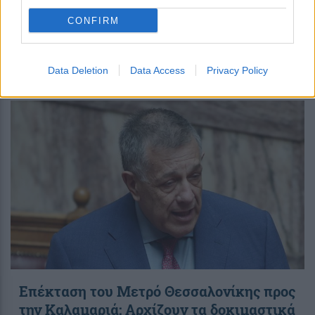
CONFIRM
περισσότερα
Data Deletion
Data Access
Privacy Policy
14:10
||
Επικαιρότητα
Επέκταση του Μετρό Θεσσαλονίκης προς
την Καλαμαριά: Αρχίζουν τα δοκιμαστικά