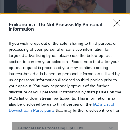
Enikonomia -
Do Not Process My Personal
Information
If you wish to opt-out of the sale, sharing to third parties, or
processing of your personal or sensitive information for
Σας βομβαρδίζει ο σύντροφος σας με
targeted advertising by us, please use the below opt-out
αγάπη; Πότε το love bombing δείχνει
section to confirm your selection. Please note that after your
πρόβλημα
opt-out request is processed you may continue seeing
interest-based ads based on personal information utilized by
us or personal information disclosed to third parties prior to
your opt-out. You may separately opt-out of the further
disclosure of your personal information by third parties on the
IAB’s list of downstream participants. This information may
also be disclosed by us to third parties on the
IAB’s List of
Downstream Participants
that may further disclose it to other
third parties.
Please note that this website/app uses one or more Google
Personal Data Processing Opt Outs