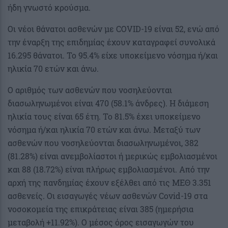
ήδη γνωστό κρούσμα.
Οι νέοι θάνατοι ασθενών με COVID-19 είναι 52, ενώ από
την έναρξη της επιδημίας έχουν καταγραφεί συνολικά
16.295 θάνατοι. Το 95.4% είχε υποκείμενο νόσημα ή/και
ηλικία 70 ετών και άνω.
Ο αριθμός των ασθενών που νοσηλεύονται
διασωληνωμένοι είναι 470 (58.1% άνδρες). Η διάμεση
ηλικία τους είναι 65 έτη. To 81.5% έχει υποκείμενο
νόσημα ή/και ηλικία 70 ετών και άνω. Μεταξύ των
ασθενών που νοσηλεύονται διασωληνωμένοι, 382
(81.28%) είναι ανεμβολίαστοι ή μερικώς εμβολιασμένοι
και 88 (18.72%) είναι πλήρως εμβολιασμένοι. Από την
αρχή της πανδημίας έχουν εξέλθει από τις ΜΕΘ 3.351
ασθενείς. Οι εισαγωγές νέων ασθενών Covid-19 στα
νοσοκομεία της επικράτειας είναι 385 (ημερήσια
μεταβολή +11.92%). Ο μέσος όρος εισαγωγών του