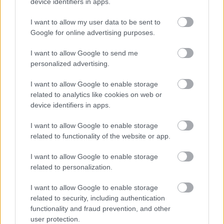
device identifiers in apps.
I want to allow my user data to be sent to
Νέα κβαντική πύλη εντοπίζει μόνη
Google for online advertising purposes.
της τα σφάλματα ως απώλειες
φωτονίων
I want to allow Google to send me
personalized advertising.
I want to allow Google to enable storage
related to analytics like cookies on web or
device identifiers in apps.
I want to allow Google to enable storage
related to functionality of the website or app.
περισσότερα
I want to allow Google to enable storage
related to personalization.
I want to allow Google to enable storage
14:07
, 8 Αυγούστου 2026
||
related to security, including authentication
functionality and fraud prevention, and other
user protection.