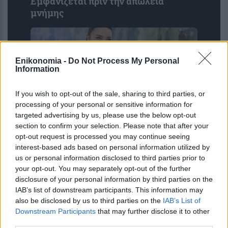
Εμφανίζεται πριν την απώλεια
μνήμης
Enikonomia -
Do Not Process My Personal
Information
If you wish to opt-out of the sale, sharing to third parties, or
processing of your personal or sensitive information for
targeted advertising by us, please use the below opt-out
section to confirm your selection. Please note that after your
Miranda Kerr: Η περίεργη διατροφή
opt-out request is processed you may continue seeing
που ακολουθεί το supermodel για να
interest-based ads based on personal information utilized by
us or personal information disclosed to third parties prior to
διατηρείται πάντα αδύνατη: «Τρώω
your opt-out. You may separately opt-out of the further
ελάφι και βίσονα για ...
disclosure of your personal information by third parties on the
IAB’s list of downstream participants. This information may
also be disclosed by us to third parties on the
IAB’s List of
Downstream Participants
that may further disclose it to other
third parties.