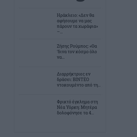
Ηράκλειο: «Δεν θα
αφήσουμε να μας
πάρουν τα χωράφια»
–...
Ζήσης Ρούμπος: «Θα
‘δινα τον κόσμο όλο
να...
Διαρρήκτριες εν
δράσει: ΒΙΝΤΕΟ
ντοκουμέντο από τη...
Φρικτό έγκλημα στη
Νέα Υόρκη: Μητέρα
δολοφόνησε τα 4...