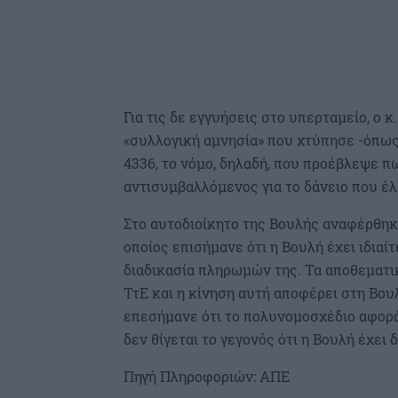
Για τις δε εγγυήσεις στο υπερταμείο, ο 
«συλλογική αμνησία» που χτύπησε -όπως 
4336, το νόμο, δηλαδή, που προέβλεψε π
αντισυμβαλλόμενος για το δάνειο που έλα
Στο αυτοδιοίκητο της Βουλής αναφέρθηκ
οποίος επισήμανε ότι η Βουλή έχει ιδιαί
διαδικασία πληρωμών της. Τα αποθεματικ
ΤτΕ και η κίνηση αυτή αποφέρει στη Βου
επεσήμανε ότι το πολυνομοσχέδιο αφορά
δεν θίγεται το γεγονός ότι η Βουλή έχει
Πηγή Πληροφοριών: ΑΠΕ