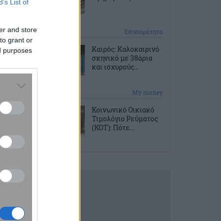
B’s List of
er and store
53 λεπτά πριν
Επικαιρότητα
to grant or
Καιρός: Καλοκαιρινό
ed purposes
σκηνικό με 38άρια
και ισχυρούς...
1 ώρα πριν
My money
Κοινωνικό Οικιακό
Τιμολόγιο Ρεύματος
(ΚΟΤ): Πότε...