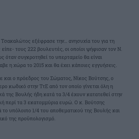
κ. Τσακαλώτος εξέφρασε την… ανησυχία του για τη
είπε- τους 222 βουλευτές, οι οποίοι ψήφισαν τον Ν.
ως όταν συγκροτηθεί το υπερταμείο θα είναι
βε η χώρα το 2015 και θα έχει κάποιες εγγυήσεις.
ε και ο πρόεδρος του Σώματος, Νίκος Βούτσης, ο
τερο κωδικό στην ΤτΕ από τον οποίο γίνεται όλη η
ά της Βουλής ήδη κατά τα 3/4 έχουν κατατεθεί στην
λή περί τα 3 εκατομμύρια ευρώ. Ο κ. Βούτσης
 το υπόλοιπο 1/4 του αποθεματικού της Βουλής και
 δικό της προϋπολογισμό.