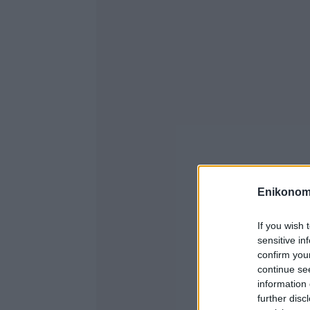
Enikonom
If you wish 
sensitive in
confirm you
continue se
information 
further disc