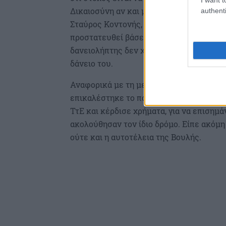
Δικαιοσύνη αν και μπορούν να εξυπηρετ
authenti
Σταύρος Κοντονής, επισήμανε ότι το δικα
προστατευθεί βάσει των διατάξεων για τα
δανειολήπτης δεν χρειάζεται να προστατ
δάνειο του.
Αναφορικά με τη μεταφορά των ταμειακ
επικαλέστηκε το παράδειγμα της Βουλής
ΤτΕ και κέρδισε χρήματα, για να επισημάν
ακολούθησαν τον ίδιο δρόμο. Είπε ακόμη 
ούτε και η αυτοτέλεια της Βουλής.