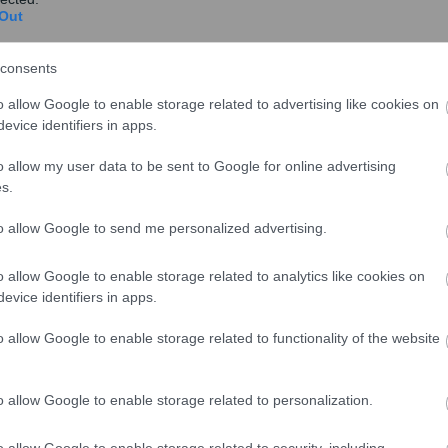
 ψηφιστεί από τη σημερινή και τις προηγούμενες
Out
consents
o allow Google to enable storage related to advertising like cookies on
evice identifiers in apps.
o allow my user data to be sent to Google for online advertising
s.
to allow Google to send me personalized advertising.
o allow Google to enable storage related to analytics like cookies on
evice identifiers in apps.
o allow Google to enable storage related to functionality of the website
 έγιναν αποδεκτές από την πλειοψηφία.
λείδης Τσακαλώτος, είπε για τους τόκους
o allow Google to enable storage related to personalization.
λέπει πού επιτρέπεται η αναδρομικότητα και πρόσθεσε
ατηγικοί κακοπληρωτές που προσφεύγουν στη
o allow Google to enable storage related to security, including