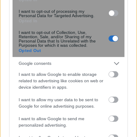
Άλιμος: Φωτιά σε υπόγειο
καταστήματος – Στο σημείο ισχυρές
I want to opt-out of processing my
Personal Data for Targeted Advertising.
πυροσβεστικές δυνάμεις
Opted In
I want to opt-out of Collection, Use,
Retention, Sale, and/or Sharing of my
Personal Data that Is Unrelated with the
Purposes for which it was collected.
Opted Out
Google consents
I want to allow Google to enable storage
related to advertising like cookies on web or
device identifiers in apps.
I want to allow my user data to be sent to
Google for online advertising purposes.
Σας βομβαρδίζει ο σύντροφος σας με
αγάπη; Πότε το love bombing δείχνει
I want to allow Google to send me
personalized advertising.
πρόβλημα