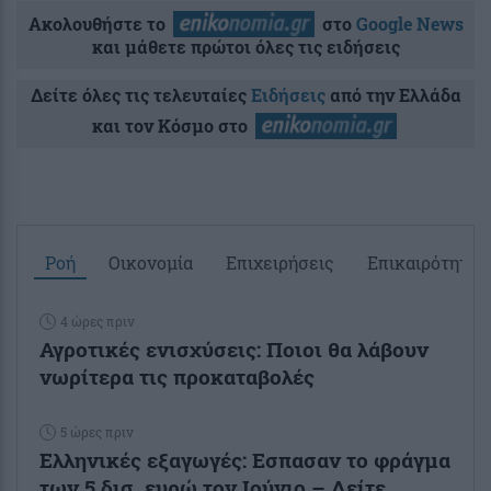
Ακολουθήστε το
στο
Google News
και μάθετε πρώτοι όλες τις ειδήσεις
Δείτε όλες τις τελευταίες
Ειδήσεις
από την Ελλάδα
και τον Κόσμο στο
Ροή
Οικονομία
Επιχειρήσεις
Επικαιρότητα
4 ώρες πριν
Αγροτικές ενισχύσεις: Ποιοι θα λάβουν
νωρίτερα τις προκαταβολές
5 ώρες πριν
Ελληνικές εξαγωγές: Εσπασαν το φράγμα
των 5 δισ. ευρώ τον Ιούνιο – Δείτε