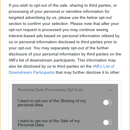
If you wish to opt-out of the sale, sharing to third parties, or
processing of your personal or sensitive information for
targeted advertising by us, please use the below opt-out
section to confirm your selection. Please note that after your
opt-out request is processed you may continue seeing
interest-based ads based on personal information utilized by
us or personal information disclosed to third parties prior to
Κόντρα Μαδρίτης – Ρώμης για τη
your opt-out. You may separately opt-out of the further
Θέουτα: Η Ισπανία επιβάλλει
disclosure of your personal information by third parties on the
ελέγχους σε πτήσεις και πλοία από
IAB’s list of downstream participants. This information may
την Ιταλία
also be disclosed by us to third parties on the
IAB’s List of
Downstream Participants
that may further disclose it to other
third parties.
Please note that this website/app uses one or more Google
Personal Data Processing Opt Outs
services and may gather and store information including but
not limited to your visit or usage behaviour. You may click to
I want to opt-out of the Sharing of my
personal data.
grant or deny consent to Google and its third-party tags to
Opted In
use your data for below specified purposes in below Google
consent section.
I want to opt-out of the Sale of my
Personal Data.
Opted In