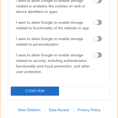
I want to allow Google to enable storage
related to analytics like cookies on web or
device identifiers in apps.
I want to allow Google to enable storage
related to functionality of the website or app.
I want to allow Google to enable storage
related to personalization.
ΙΣΑ για έξαρση του ιού του Δυτικού
I want to allow Google to enable storage
Νείλου στην Αττική: Ζητά άμεση
related to security, including authentication
εντατικοποίηση των μέτρων κατά των
functionality and fraud prevention, and other
user protection.
κουνουπιών
CONFIRM
Data Deletion
Data Access
Privacy Policy