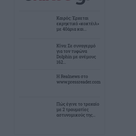
Καιρός: Έρχεται
εκρηκτικό «κοκτέιλ»
με 40άρια και...
Κίνα: Σε συναγερμό
για τον τυφώνα
Dolphin με ανέμους
162...
Η Realnews στο
www.pressreader.com
Πώς έγινε το τροχαίο
με 2 τραυματίες
αστυνομικούς της...