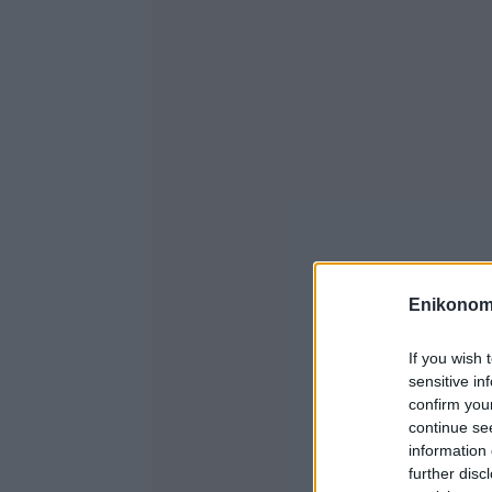
Enikonom
If you wish 
sensitive in
confirm you
continue se
information 
further disc