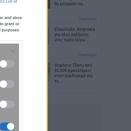
B’s List of
θα μπορούν να...
er and store
10 ώρες πριν
Οικονομία
to grant or
Ελαιόλαδο: Ανησυχία
ed purposes
για νέες αυξήσεις
στις τιμές λόγω...
11 ώρες πριν
Οικονομία
Δημόσιο: Πάνω από
30.000 προσλήψεις
στον σχεδιασμό για
το...