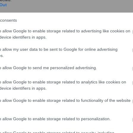
Out
 άμεσα σύμφωνία
 τόνισε και ο Έλληνας πρωθυπουργός Κυριάκος
consents
Ευρωπαϊκού Λαϊκού Κόμματος που πραγματοποιήθηκε
ς αυτές, η Ελλάδα προσέρχεται συνοψίζοντας τις
o allow Google to enable storage related to advertising like cookies on
evice identifiers in apps.
ς ο κυβερνητικός εκπρόσωπος Στέλιος Πέτσας:
ισχύσεων που πρότεινε η Ευρωπαϊκή Επιτροπή.
o allow my user data to be sent to Google for online advertising
 από την Επιτροπή αναλογία επιχορηγήσεων και
s.
σχύσεων να είναι επιχορηγήσεις και όχι ο δανεισμός,
to allow Google to send me personalized advertising.
ειδικές προϋποθέσεις για την ενίσχυση μέσω του
η προβλέπονται στις συνθήκες και στο Σύμφωνο
o allow Google to enable storage related to analytics like cookies on
σε. Ο κ. Πέτσας ξεκαθάρισε ότι αναφορικά με το
evice identifiers in apps.
27, τόσο οι αρχικές όσο και οι συμβιβαστικές
κές για την Ελλάδα. Ενόψει της Συνόδου Κορυφής, ο
o allow Google to enable storage related to functionality of the website
 τηλεφωνικά, με τον πρόεδρο του Συμβουλίου Σαρλ
νικές θέσεις και τόνισε ότι «μετά το τέλος της
o allow Google to enable storage related to personalization.
ατρίδες μας χωρίς μία λύση κοινής αποδοχής».
o allow Google to enable storage related to security, including