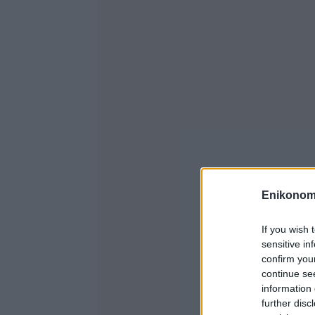
Enikonom
If you wish 
sensitive in
confirm you
continue se
information 
further disc