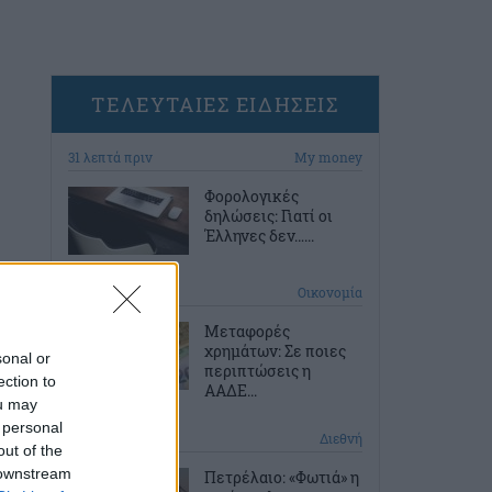
ΤΕΛΕΥΤΑΙΕΣ ΕΙΔΗΣΕΙΣ
31 λεπτά πριν
My money
Φορολογικές
δηλώσεις: Γιατί οι
Έλληνες δεν…...
1 ώρα πριν
Οικονομία
Μεταφορές
χρημάτων: Σε ποιες
sonal or
περιπτώσεις η
ection to
ΑΑΔΕ...
ou may
 personal
1 ώρα πριν
Διεθνή
out of the
 downstream
Πετρέλαιο: «Φωτιά» η