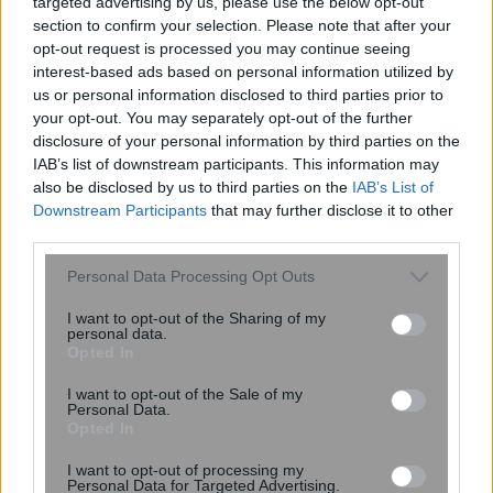
targeted advertising by us, please use the below opt-out
λειτουργία η νέα επέκταση
section to confirm your selection. Please note that after your
opt-out request is processed you may continue seeing
interest-based ads based on personal information utilized by
us or personal information disclosed to third parties prior to
your opt-out. You may separately opt-out of the further
disclosure of your personal information by third parties on the
IAB’s list of downstream participants. This information may
also be disclosed by us to third parties on the
IAB’s List of
Downstream Participants
that may further disclose it to other
third parties.
Please note that this website/app uses one or more Google
Personal Data Processing Opt Outs
services and may gather and store information including but
not limited to your visit or usage behaviour. You may click to
I want to opt-out of the Sharing of my
personal data.
grant or deny consent to Google and its third-party tags to
Opted In
Πότε η τηλεόραση αυξάνει τον
use your data for below specified purposes in below Google
consent section.
κίνδυνο για Αλτσχάιμερ – Νέα μελέτη
I want to opt-out of the Sale of my
Personal Data.
δείχνει ποιοι κινδυνεύουν
Opted In
περισσότερο
I want to opt-out of processing my
Personal Data for Targeted Advertising.