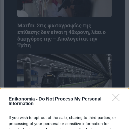
Marfin: Στις φωτογραφίες της
επίθεσης δεν είναι η 46χρονη, λέει ο
δικηγόρος της – Απολογείται την
Τρίτη
Enikonomia -
Do Not Process My Personal
Information
Μετρό Θεσσαλονίκης: Αρχίζουν τα
If you wish to opt-out of the sale, sharing to third parties, or
δοκιμαστικά δρομολόγια προς
processing of your personal or sensitive information for
Καλαμαριά – Πότε θα τεθεί σε