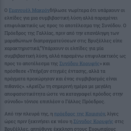
Ο
Εμανουέλ Μακρόν
δήλωσε νωρίτερα ότι υπάρχουν οι
ελπίδες για μια συμβιβαστική λύση αλλά παραμένει
επιφυλακτικός ως προς το αποτέλεσμα της Συνόδου. Ο
Πρόεδρος της Γαλλίας, πριν από την επανάληψη των
μαραθώνιων διαπραγματεύσεων στις Βρυξέλλες είπε
χαρακτηριστικά,”Υπάρχουν οι ελπίδες για μία
συμβιβαστική λύση, αλλά παραμένω επιφυλακτικός ως
προς το αποτέλεσμα της
Συνόδου Κορυφής
» και
πρόσθεσε «Υπήρξαν στιγμές έντασης, αλλά τα
πράγματα προχώρησαν και ένας συμβιβασμός είναι
πιθανός». «Αρχίζω τη σημερινή ημέρα με μεγάλη
αποφασιστικότητα ώστε να καταγραφεί πρόοδος στην
σύνοδο» τόνισε επιπλέον ο Γάλλος Πρόεδρος.
Από την πλευρά της, η
πρόεδρος της Κομισιόν
, λίγες
ώρες πριν ξεκινήσει εκ νέου η
Σύνοδος Κορυφής
στις
Βρυξέλλες, απηύθυνε έκκληση στους Ευρωπαίους