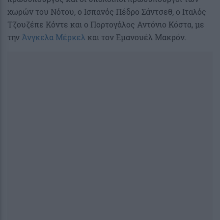
χωρών του Νότου, ο Ισπανός Πέδρο Σάντσεθ, ο Ιταλός
Τζουζέπε Κόντε και ο Πορτογάλος Αντόνιο Κόστα, με
την
Άνγκελα Μέρκελ
και τον Εμανουέλ Μακρόν.