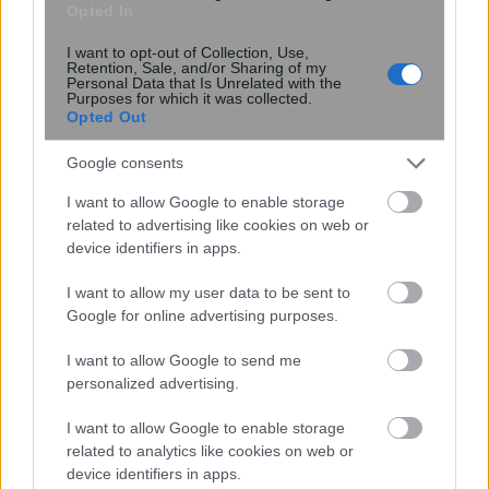
Opted In
I want to opt-out of Collection, Use,
Retention, Sale, and/or Sharing of my
Personal Data that Is Unrelated with the
Purposes for which it was collected.
Opted Out
Google consents
I want to allow Google to enable storage
Τι βλέπετε πρώτο στην εικόνα; Το
related to advertising like cookies on web or
τεστ που «αποκαλύπτει» τα δυνατά
device identifiers in apps.
και αδύναμα σημεία της
προσωπικότητας σας
I want to allow my user data to be sent to
Google for online advertising purposes.
I want to allow Google to send me
personalized advertising.
I want to allow Google to enable storage
related to analytics like cookies on web or
device identifiers in apps.