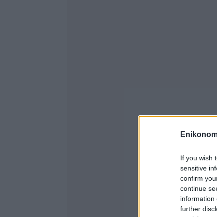
Enikonom
If you wish 
sensitive in
confirm you
continue se
information 
further disc