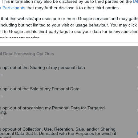
. This information may also be disclosed by us to third parties on the
IA
Participants
that may further disclose it to other third parties.
 that this website/app uses one or more Google services and may gath
including but not limited to your visit or usage behaviour. You may click 
 to Google and its third-party tags to use your data for below specifi
ogle consent section.
l Data Processing Opt Outs
o opt-out of the Sharing of my personal data.
In
o opt-out of the Sale of my Personal Data.
In
to opt-out of processing my Personal Data for Targeted
ing.
Σ
#
ΣΥΝΟΔΟΣ ΚΟΡΥΦΗΣ
#
ΤΟΥΡΚΙΑ
In
o opt-out of Collection, Use, Retention, Sale, and/or Sharing
ersonal Data that Is Unrelated with the Purposes for which it
lected.
share