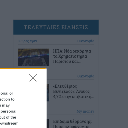
ΤΕΛΕΥΤΑΙΕΣ ΕΙΔΗΣΕΙΣ
8 ώρες πριν
Οικονομία
ΗΠΑ: Νέα ρεκόρ για
τα Χρηματιστήρια
Παρισιού και...
8 ώρες πριν
Οικονομία
«Ελευθέριος
Βενιζέλος»: Άνοδος
sonal or
4,7% στην επιβατική...
ection to
ou may
 personal
9 ώρες πριν
My money
out of the
Επίδομα θέρμανσης:
 downstream
Ποιοι πληρώνονται