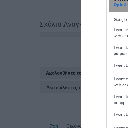
Opted 
Google 
Σχόλια Αναγνωστών
I want t
web or d
I want t
purpose
I want 
Ακολουθήστε το
στ
I want t
web or d
Δείτε όλες τις τελευταίες
Ειδήσεις
απ
I want t
or app.
I want t
Ροή
Οικονομία
Επιχειρήσεις
I want t