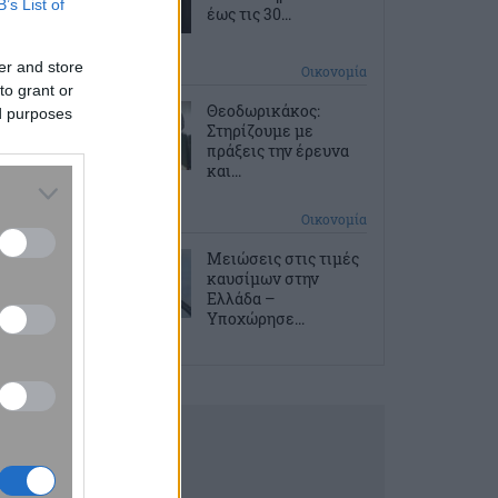
B’s List of
έως τις 30...
er and store
9 ώρες πριν
Οικονομία
to grant or
Θεοδωρικάκος:
ed purposes
Στηρίζουμε με
πράξεις την έρευνα
και...
10 ώρες πριν
Οικονομία
Μειώσεις στις τιμές
καυσίμων στην
Ελλάδα –
Υποχώρησε...