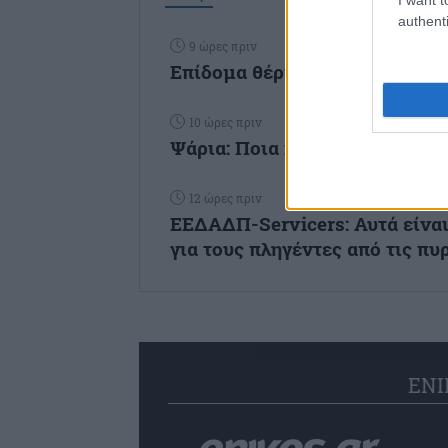
authenti
9 ώρες πριν
Επίδομα θέρμανσης: Ποιοι πλ
10 ώρες πριν
Ψάρια: Ποια κοστίζουν περισσ
12 ώρες πριν
ΕΕΔΑΔΠ-Servicers: Αυτά είνα
για τους πληγέντες από τις πυ
ENI