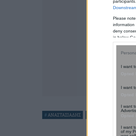
participants
Downstream 
Please note
information 
deny consent
in below Go
Persona
I want t
Opted 
I want t
Opted 
I want 
Advertis
#
ΑΝΑΣΤΑΣΙΑΔΗΣ
#
Ε.Ε.
#
ΜΗΤΣΟΤΑΚΗ
Opted 
I want t
of my P
was col