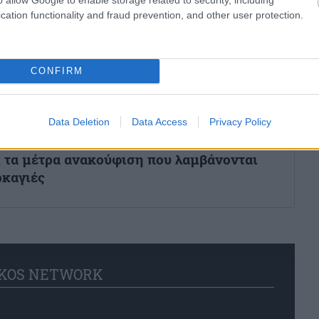
cation functionality and fraud prevention, and other user protection.
ηρώνονται έως τις 30 Σεπτεμβρίου 2026
CONFIRM
ότερο και σε ποια υπάρχουν ελλείψεις
Data Deletion
Data Access
Privacy Policy
ι τα μέτρα ανακούφιση που λαμβάνονται
ρκαγιές
KOS NETWORK