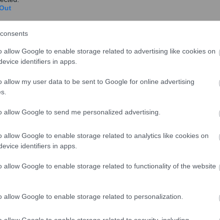
Out
consents
o allow Google to enable storage related to advertising like cookies on
σχολίασε και εσύ
evice identifiers in apps.
o allow my user data to be sent to Google for online advertising
s.
to allow Google to send me personalized advertising.
ο
Google News
και μάθετε πρώτοι όλες τις ειδήσεις
o allow Google to enable storage related to analytics like cookies on
evice identifiers in apps.
ό την Ελλάδα και τον Κόσμο στο
o allow Google to enable storage related to functionality of the website
o allow Google to enable storage related to personalization.
Επικαιρότητα
o allow Google to enable storage related to security, including