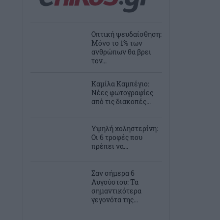
Οπτική ψευδαίσθηση:
Μόνο το 1% των
ανθρώπων θα βρει
τον...
Καμίλα Καμπέγιο:
Νέες φωτογραφίες
από τις διακοπές...
Υψηλή χοληστερίνη:
Οι 6 τροφές που
πρέπει να...
Σαν σήμερα 6
Αυγούστου: Τα
σημαντικότερα
γεγονότα της...