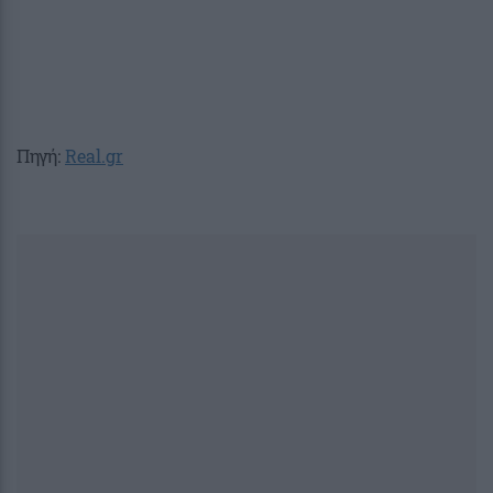
Πηγή:
Real.gr