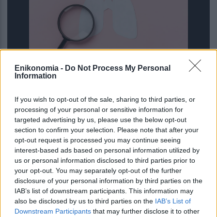
Enikonomia -
Do Not Process My Personal
Information
«Μου έδιναν 2,5 χρόνια ζωής»: Η
ιστορία της γυναίκας που νίκησε τα
If you wish to opt-out of the sale, sharing to third parties, or
προγνωστικά και έδωσε φωνή στους
processing of your personal or sensitive information for
ασθενείς
targeted advertising by us, please use the below opt-out
section to confirm your selection. Please note that after your
opt-out request is processed you may continue seeing
interest-based ads based on personal information utilized by
us or personal information disclosed to third parties prior to
your opt-out. You may separately opt-out of the further
disclosure of your personal information by third parties on the
IAB’s list of downstream participants. This information may
also be disclosed by us to third parties on the
IAB’s List of
Downstream Participants
that may further disclose it to other