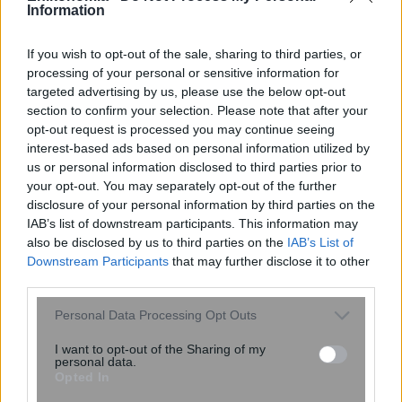
Information
If you wish to opt-out of the sale, sharing to third parties, or
processing of your personal or sensitive information for
targeted advertising by us, please use the below opt-out
section to confirm your selection. Please note that after your
opt-out request is processed you may continue seeing
interest-based ads based on personal information utilized by
us or personal information disclosed to third parties prior to
your opt-out. You may separately opt-out of the further
disclosure of your personal information by third parties on the
Κρίσιμο κενό ασφαλείας σε Cursor,
IAB’s list of downstream participants. This information may
VS Code και Google Antigravity
also be disclosed by us to third parties on the
IAB’s List of
εξέθεσε 50 εκατ. προγραμματιστές
Downstream Participants
that may further disclose it to other
third parties.
Please note that this website/app uses one or more Google
Personal Data Processing Opt Outs
services and may gather and store information including but
not limited to your visit or usage behaviour. You may click to
I want to opt-out of the Sharing of my
personal data.
grant or deny consent to Google and its third-party tags to
Opted In
use your data for below specified purposes in below Google