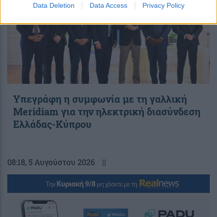
Data Deletion
Data Access
Privacy Policy
Υπεγράφη η συμφωνία με τη γαλλική
Meridiam για την ηλεκτρική διασύνδεση
Ελλάδας-Κύπρου
08:18
, 5 Αυγούστου 2026
||