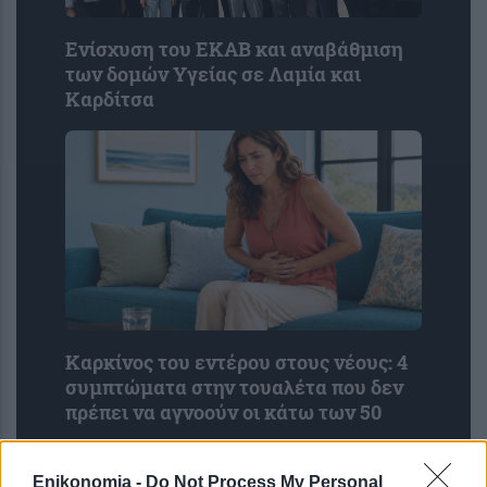
Ενίσχυση του ΕΚΑΒ και αναβάθμιση
των δομών Υγείας σε Λαμία και
Καρδίτσα
Καρκίνος του εντέρου στους νέους: 4
συμπτώματα στην τουαλέτα που δεν
πρέπει να αγνοούν οι κάτω των 50
Enikonomia -
Do Not Process My Personal