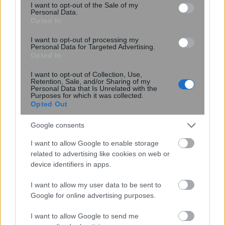
consent section.
I want to opt-out of the Sale of my
Personal Data.
Opted In
Επίθεση στην αλυσίδα εφοδιασμού
I want to opt-out of processing my
Personal Data for Targeted Advertising.
του npm: Παραβιάστηκε το δημοφιλές
Opted In
πακέτο Keyv με 127 εκατ.
εβδομαδιαίες λήψεις
I want to opt-out of Collection, Use,
Retention, Sale, and/or Sharing of my
Personal Data that Is Unrelated with the
Purposes for which it was collected.
Opted Out
Google consents
I want to allow Google to enable storage
related to advertising like cookies on web or
device identifiers in apps.
περισσότερα
I want to allow my user data to be sent to
Google for online advertising purposes.
08:30
||
I want to allow Google to send me