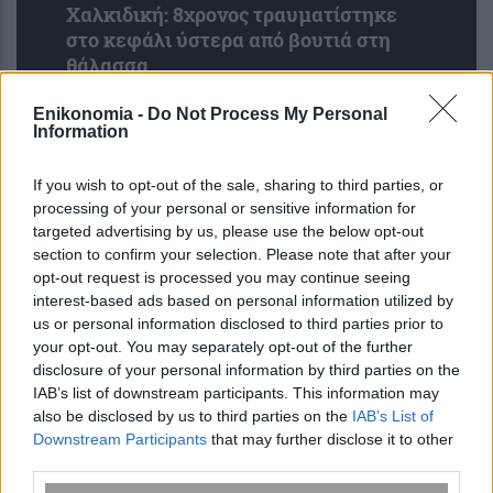
Χαλκιδική: 8χρονος τραυματίστηκε
στο κεφάλι ύστερα από βουτιά στη
θάλασσα
Enikonomia -
Do Not Process My Personal
Information
If you wish to opt-out of the sale, sharing to third parties, or
processing of your personal or sensitive information for
targeted advertising by us, please use the below opt-out
section to confirm your selection. Please note that after your
opt-out request is processed you may continue seeing
interest-based ads based on personal information utilized by
us or personal information disclosed to third parties prior to
your opt-out. You may separately opt-out of the further
disclosure of your personal information by third parties on the
IAB’s list of downstream participants. This information may
Κρέμες, κολλαγόνο ή βάρη; Τι
also be disclosed by us to third parties on the
IAB’s List of
πραγματικά λειτουργεί στη σύσφιξη
Downstream Participants
that may further disclose it to other
μετά από μεγάλη απώλεια βάρους
third parties.