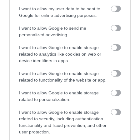
I want to allow my user data to be sent to
Google for online advertising purposes.
I want to allow Google to send me
personalized advertising.
Η τεχνητή νοημοσύνη του Google
Maps αναλαμβάνει παραγγελίες
I want to allow Google to enable storage
φαγητού
related to analytics like cookies on web or
device identifiers in apps.
I want to allow Google to enable storage
related to functionality of the website or app.
I want to allow Google to enable storage
related to personalization.
I want to allow Google to enable storage
related to security, including authentication
functionality and fraud prevention, and other
Νέα τεχνική διπλασιάζει το φάσμα
user protection.
λειτουργίας των «λευκών λέιζερ»