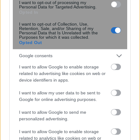
I want to opt-out of processing my
Personal Data for Targeted Advertising.
Opted In
I want to opt-out of Collection, Use,
Retention, Sale, and/or Sharing of my
Personal Data that Is Unrelated with the
Νέα κβαντική πύλη εντοπίζει μόνη
Purposes for which it was collected.
Opted Out
της τα σφάλματα ως απώλειες
φωτονίων
Google consents
I want to allow Google to enable storage
related to advertising like cookies on web or
device identifiers in apps.
I want to allow my user data to be sent to
Google for online advertising purposes.
περισσότερα
I want to allow Google to send me
personalized advertising.
I want to allow Google to enable storage
14:07
, 8 Αυγούστου 2026
||
related to analytics like cookies on web or