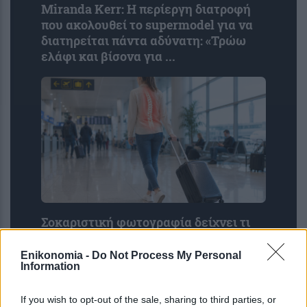
Miranda Kerr: Η περίεργη διατροφή
που ακολουθεί το supermodel για να
διατηρείται πάντα αδύνατη: «Τρώω
ελάφι και βίσονα για ...
Σοκαριστική φωτογραφία δείχνει τι
συμβαίνει στο σώμα μας όταν
σέρνουμε τη βαλίτσα – Η
Enikonomia -
Do Not Process My Personal
Information
προειδοποίηση των ειδικών
If you wish to opt-out of the sale, sharing to third parties, or