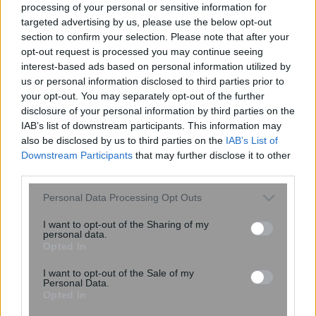
processing of your personal or sensitive information for
targeted advertising by us, please use the below opt-out
section to confirm your selection. Please note that after your
opt-out request is processed you may continue seeing
interest-based ads based on personal information utilized by
us or personal information disclosed to third parties prior to
your opt-out. You may separately opt-out of the further
disclosure of your personal information by third parties on the
IAB’s list of downstream participants. This information may
also be disclosed by us to third parties on the
IAB’s List of
Downstream Participants
that may further disclose it to other
third parties.
Ψεύτικα PDF και εφαρμογές
Please note that this website/app uses one or more Google
συνομιλίας μετατρέπουν υπολογιστές
Personal Data Processing Opt Outs
services and may gather and store information including but
και Android σε εργαλεία
not limited to your visit or usage behaviour. You may click to
I want to opt-out of the Sharing of my
κατασκοπείας
personal data.
grant or deny consent to Google and its third-party tags to
Opted In
use your data for below specified purposes in below Google
consent section.
I want to opt-out of the Sale of my
Personal Data.
Opted In