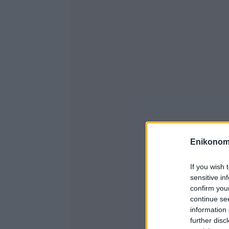
Enikonom
If you wish 
sensitive in
confirm you
continue se
information 
further disc