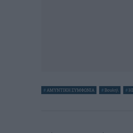
#
ΑΜΥΝΤΙΚΗ ΣΥΜΦΩΝΙΑ
#
Βουλη\
#
Η