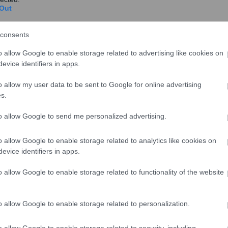
Out
consents
o allow Google to enable storage related to advertising like cookies on
evice identifiers in apps.
o allow my user data to be sent to Google for online advertising
s.
to allow Google to send me personalized advertising.
τη μια καλείται ο πρωθυπουργός να “υπερασπιστεί” μια
o allow Google to enable storage related to analytics like cookies on
τα” και λίγο μετά τη δημοσιογραφική αποκάλυψη ότι
evice identifiers in apps.
ήσουν” την Τουρκία και από την άλλη αντί να μιλάει για
o allow Google to enable storage related to functionality of the website
εται” μιας πολιτικής που “έχει οδηγήσει στην ανέχεια
ας”.
o allow Google to enable storage related to personalization.
μερα όχι με την γλώσσα την κομματική, αλλά με την
ν γίνει τροχοπέδη για τα εθνικά μας θέματα η
o allow Google to enable storage related to security, including