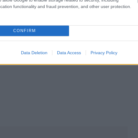
δο εξαιτίας των δικών σας επιλογών. Άλλα τα
cation functionality and fraud prevention, and other user protection.
θνικά”, προσθέτοντας πως “έχουμε πολλές ευκαιρίες”
 ΔΕΗ, το ενεργειακό ή η ακρίβεια.
CONFIRM
Data Deletion
Data Access
Privacy Policy