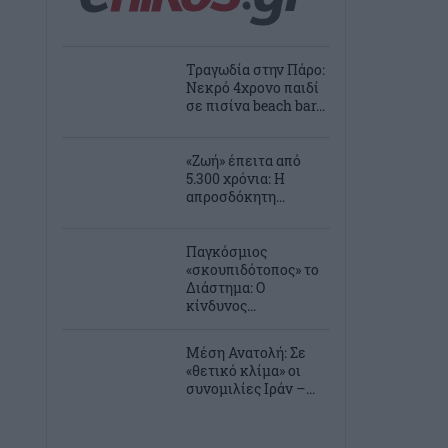
Τραγωδία στην Πάρο:
Νεκρό 4χρονο παιδί
σε πισίνα beach bar...
«Ζωή» έπειτα από
5.300 χρόνια: Η
απροσδόκητη...
Παγκόσμιος
«σκουπιδότοπος» το
Διάστημα: Ο
κίνδυνος...
Μέση Ανατολή: Σε
«θετικό κλίμα» οι
συνομιλίες Ιράν –...