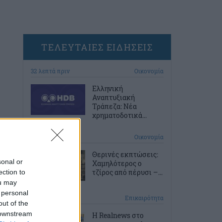
ΤΕΛΕΥΤΑΙΕΣ ΕΙΔΗΣΕΙΣ
32 λεπτά πριν
Οικονομία
Ελληνική
Αναπτυξιακή
Τράπεζα: Νέα
χρηματοδοτικά...
1 ώρα πριν
Οικονομία
Θερινές εκπτώσεις:
sonal or
Χαμηλότερος ο
τζίρος από πέρυσι –...
ection to
ou may
 personal
1 ώρα πριν
Επικαιρότητα
out of the
 downstream
Η Realnews στο