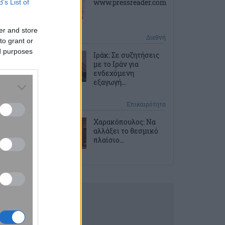
www.pressreader.com
B’s List of
er and store
2 ώρες πριν
Διεθνή
to grant or
ed purposes
Ιράκ: Σε συζητήσεις
με το Ιράν για
ενδεχόμενη
εξαγωγή...
2 ώρες πριν
Επικαιρότητα
Χαρακόπουλος: Να
αλλάξει το θεσμικό
πλαίσιο...