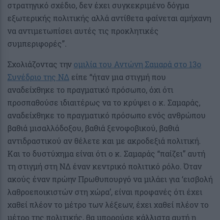
στρατηγικό σχέδιο, δεν έχει συγκεκριμένο δόγμα
εξωτερικής πολιτικής αλλά αντίθετα φαίνεται αμήχανη
να αντιμετωπίσει αυτές τις προκλητικές
συμπεριφορές”.
Σχολιάζοντας την
ομιλία του Αντώνη Σαμαρά στο 13ο
Συνέδριο της ΝΔ
είπε “ήταν μια στιγμή που
αναδείχθηκε το πραγματικό πρόσωπο, όχι ότι
προσπαθούσε ιδιαιτέρως να το κρύψει ο κ. Σαμαράς,
αναδείχθηκε το πραγματικό πρόσωπο ενός ανθρώπου
βαθιά μισαλλόδοξου, βαθιά ξενοφοβικού, βαθιά
αντιδραστικού αν θέλετε και με ακροδεξιά πολιτική.
Και το δυστύχημα είναι ότι ο κ. Σαμαράς “παίζει” αυτή
τη στιγμή στη ΝΔ έναν κεντρικό πολιτικό ρόλο. Όταν
ακούς έναν πρώην Πρωθυπουργό να μιλάει για ‘εισβολή
λαθροεποικιστών στη χώρα’, είναι προφανές ότι έχει
χαθεί πλέον το μέτρο των λέξεων, έχει χαθεί πλέον το
μέτρο της πολιτικής, θα μπορούσε κάλλιστα αυτή η