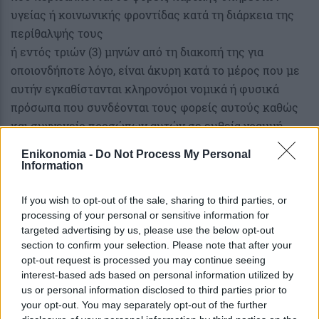
υγείας ή κοινωνικής φροντίδας κατά τη διάρκεια της
περίθαλψής τους
ή εντός τριών (3) μηνών από τη διακοπή της για
οποιονδήποτε λόγο, είναι άκυρη κατά το μέρος που με
αυτήν εγκαθίστανται κληρονόμοι νομικά ή φυσικά
πρόσωπα που συνδέονται τους φορείς αυτούς καθώς
και συγγενείς προσώπων αυτών σε ευθεία γραμμή
απεριόριστα ή έως τον τρίτο βαθμό σε πλάγια γραμμή
Enikonomia -
Do Not Process My Personal
εξ αίματος ή εξ αγχιστείας ή ο σύζυγος σύντροφος με
Information
σύμφωνο συμβίωσης, εκτός αν πρόκειται για πρόσωπα
που θα περιλαμβάνονταν στους εξ αδιαθέτου
If you wish to opt-out of the sale, sharing to third parties, or
processing of your personal or sensitive information for
κληρονόμους.
targeted advertising by us, please use the below opt-out
section to confirm your selection. Please note that after your
Δημόσια διαθήκη
opt-out request is processed you may continue seeing
interest-based ads based on personal information utilized by
Η δημόσια διαθήκη συντάσσεται με δήλωση από τον
us or personal information disclosed to third parties prior to
διαθέτη της τελευταίας του βούλησης ενώπιον
your opt-out. You may separately opt-out of the further