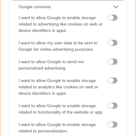
Ως συμβολαιογράφος ή μάρτυρας δεν μπορεί να
Google consents
συμπράξει για τη σύνταξη διαθήκης ο τιμώμενος με
I want to allow Google to enable storage
αυτή ή εκείνος που διορίζεται με αυτή εκτελεστής, ή
related to advertising like cookies on web or
όποιος βρίσκεται προς
device identifiers in apps.
κάποιον τιμώμενο ή διοριζόμενο ως εκτελεστή στη
I want to allow my user data to be sent to
διαθήκη σε κάποια από τις σχέσεις .
Google for online advertising purposes.
I want to allow Google to send me
personalized advertising.
I want to allow Google to enable storage
related to analytics like cookies on web or
device identifiers in apps.
I want to allow Google to enable storage
related to functionality of the website or app.
I want to allow Google to enable storage
related to personalization.