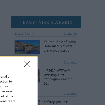
ΤΕΛΕΥΤΑΙΕΣ ΕΙΔΗΣΕΙΣ
37 λεπτά πριν
Τουρισμός
Τουρισμός για Όλους:
Ποια ΑΦΜ κάνουν
αιτήσεις σήμερα
1 ώρα πριν
Οικονομία
e-ΕΦΚΑ, ΔΥΠΑ: Ο
«χάρτης» των
sonal or
πληρωμών έως τις
ection to
14...
ou may
 personal
2 ώρες πριν
Οικονομία
out of the
 downstream
Σούπερ μάρκετ: