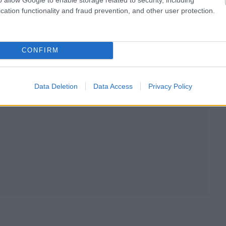
ήτησε με τον πρωθυπουργό ένας επιχειρηματίας των
cation functionality and fraud prevention, and other user protection.
ν μπορούμε να αναφερόμαστε σε ένα θέμα χωρίς να
θέμα των τηλεοπτικών αδειών, εξάλλου, ο
θα γίνει διεθνής διαγωνισμός με διαφανείς όρους».
CONFIRM
Data Deletion
Data Access
Privacy Policy