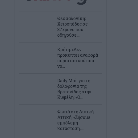
Θεσσαλονίκη:
Χειροπέδες σε
37χρονο που
οδηγούσε...
Κρήτη: «Δεν
προκύπτει αναφορά
περιστατικού που
να...
Daily Mail για τη
δολοφονία της
Βρετανίδας στην
Κυψέλη: «Ο...
Φωτιά στη Δυτική
Αττική: «Ζήσαμε
εμπόλεμη
κατάσταση,...