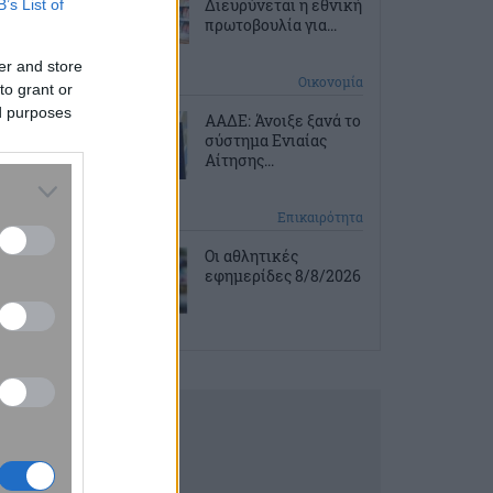
Διευρύνεται η εθνική
B’s List of
πρωτοβουλία για...
er and store
3 ώρες πριν
Οικονομία
to grant or
ed purposes
ΑΑΔΕ: Άνοιξε ξανά το
σύστημα Ενιαίας
Αίτησης...
3 ώρες πριν
Επικαιρότητα
Οι αθλητικές
εφημερίδες 8/8/2026