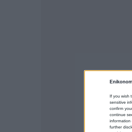
Enikonom
If you wish 
sensitive in
confirm you
continue se
information 
further disc