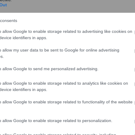
Out
consents
o allow Google to enable storage related to advertising like cookies on
evice identifiers in apps.
o allow my user data to be sent to Google for online advertising
s.
to allow Google to send me personalized advertising.
o allow Google to enable storage related to analytics like cookies on
evice identifiers in apps.
 ΝΔ και το ΠΑΣΟΚ τον λίθο του αναθέματος στη
ζονται ότι παραδώσανε ένα καταρημαγμένο σύστημα
o allow Google to enable storage related to functionality of the website
λώνη.
 το ενδιαφέρον Τούρκου επιχειρηματία να αγοράσει
o allow Google to enable storage related to personalization.
υ θέματος με τον πρωθυπουργό, η εκπρόσωπος των
o allow Google to enable storage related to security, including