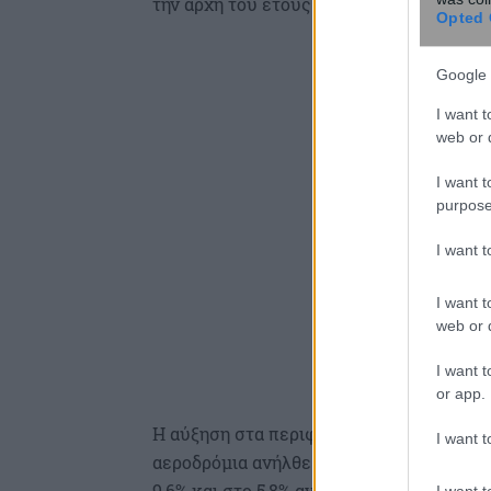
την αρχή του έτους.
Opted 
Google 
I want t
web or d
I want t
purpose
I want 
I want t
web or d
I want t
or app.
Η αύξηση στα περιφερειακά
I want t
αεροδρόμια ανήλθε στο 7,3% και στην Αθή
9,6% και στο 5,8% αντίστοιχα).
I want t