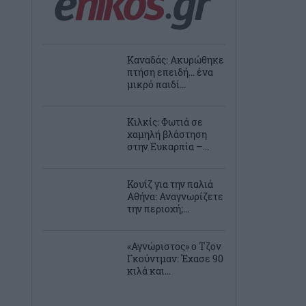
Καναδάς: Ακυρώθηκε
πτήση επειδή… ένα
μικρό παιδί...
Κιλκίς: Φωτιά σε
χαμηλή βλάστηση
στην Ευκαρπία –...
Κουίζ για την παλιά
Αθήνα: Αναγνωρίζετε
την περιοχή;...
«Αγνώριστος» ο Τζον
Γκούντμαν: Έχασε 90
κιλά και...