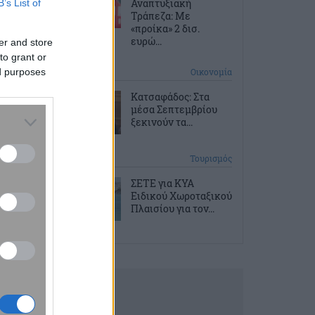
Αναπτυξιακή
B’s List of
Τράπεζα: Με
«προίκα» 2 δισ.
ευρώ...
er and store
to grant or
ed purposes
2 ώρες πριν
Οικονομία
Κατσαφάδος: Στα
μέσα Σεπτεμβρίου
ξεκινούν τα...
3 ώρες πριν
Τουρισμός
ΣΕΤΕ για ΚΥΑ
Ειδικού Χωροταξικού
Πλαισίου για τον...