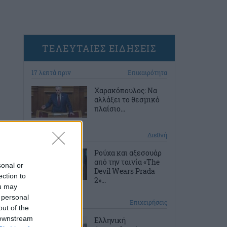
ΤΕΛΕΥΤΑΙΕΣ ΕΙΔΗΣΕΙΣ
17 λεπτά πριν
Επικαιρότητα
Χαρακόπουλος: Να
αλλάξει το θεσμικό
πλαίσιο...
57 λεπτά πριν
Διεθνή
Ρούχα και αξεσουάρ
από την ταινία «The
sonal or
Devil Wears Prada
ection to
2»...
ou may
 personal
2 ώρες πριν
Επιχειρήσεις
out of the
 downstream
Ελληνική