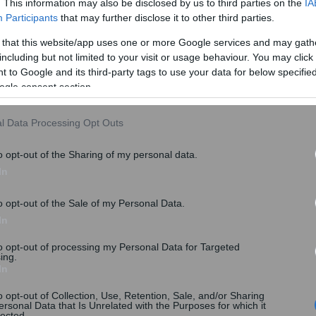
. This information may also be disclosed by us to third parties on the
IA
Participants
that may further disclose it to other third parties.
 that this website/app uses one or more Google services and may gath
including but not limited to your visit or usage behaviour. You may click 
 to Google and its third-party tags to use your data for below specifi
ogle consent section.
l Data Processing Opt Outs
o opt-out of the Sharing of my personal data.
In
o opt-out of the Sale of my Personal Data.
In
to opt-out of processing my Personal Data for Targeted
ing.
In
ΕΤΕ, το InSETE, στα κυριότερα αεροδρόμια
o opt-out of Collection, Use, Retention, Sale, and/or Sharing
ξηση των διεθνών αφίξεων 6,2% και 8,6% από
ersonal Data that Is Unrelated with the Purposes for which it
lected.