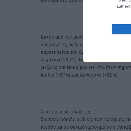
authenti
Εκτός από την μεγαλύτερη
αύξηση στις αφίξεις στα περιφερειακά α
παρατηρείται και άμβλυνση της εποχικότ
Απρίλιο (+28,7%), Μάιο (+6,6%), Ιούνιο (+
(+15,2%) και Νοέμβριο (+6,2%), ήταν σημ
Ιούλιο (+5,7%) και Αύγουστο (+5,9%).
Σε ότι αφορά τέλος τις
διεθνείς οδικές αφίξεις τον Νοέμβριο, 
κινούνται σε θετικό πρόσημο σε ετήσια 