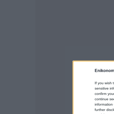
Enikonom
If you wish 
sensitive in
confirm you
continue se
information 
further disc