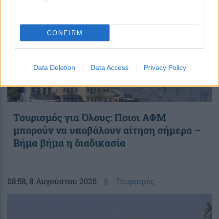
CONFIRM
Data Deletion
Data Access
Privacy Policy
Τουρισμός για Όλους: Ποιοι ΑΦΜ
μπορούν να υποβάλουν αίτηση σήμερα –
Βήμα βήμα η διαδικασία
08:58
, 8 Αυγούστου 2026
||
Τουρισμός