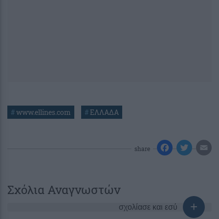
#
www.ellines.com
#
ΕΛΛΑΔΑ
share
Σχόλια Αναγνωστών
σχολίασε και εσύ