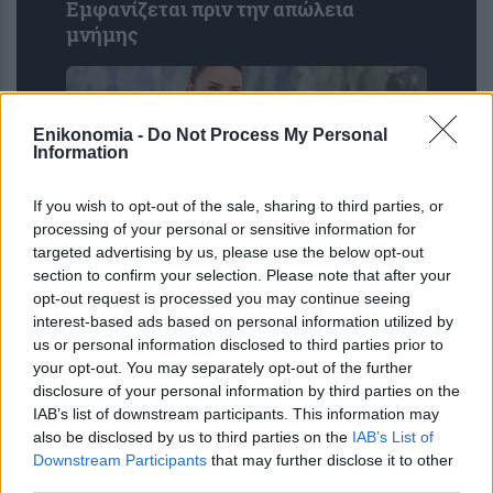
Εμφανίζεται πριν την απώλεια
μνήμης
Enikonomia -
Do Not Process My Personal
Information
If you wish to opt-out of the sale, sharing to third parties, or
processing of your personal or sensitive information for
targeted advertising by us, please use the below opt-out
section to confirm your selection. Please note that after your
Miranda Kerr: Η περίεργη διατροφή
opt-out request is processed you may continue seeing
interest-based ads based on personal information utilized by
που ακολουθεί το supermodel για να
us or personal information disclosed to third parties prior to
διατηρείται πάντα αδύνατη: «Τρώω
your opt-out. You may separately opt-out of the further
ελάφι και βίσονα για ...
disclosure of your personal information by third parties on the
IAB’s list of downstream participants. This information may
also be disclosed by us to third parties on the
IAB’s List of
Downstream Participants
that may further disclose it to other
third parties.