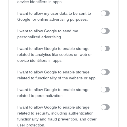
device identifiers in apps.
Ψεύτικα PDF και εφαρμογές
I want to allow my user data to be sent to
συνομιλίας μετατρέπουν υπολογιστές
Google for online advertising purposes.
και Android σε εργαλεία
I want to allow Google to send me
κατασκοπείας
personalized advertising.
I want to allow Google to enable storage
related to analytics like cookies on web or
device identifiers in apps.
I want to allow Google to enable storage
related to functionality of the website or app.
περισσότερα
I want to allow Google to enable storage
related to personalization.
I want to allow Google to enable storage
10:20
||
Τουρισμός
related to security, including authentication
functionality and fraud prevention, and other
user protection.