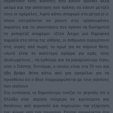
σεβαστούν τους κανόνες που έχουν ορισθεί αλλά
ακόμα και την απόσταση που πρέπει να έχουν μεταξύ
τους οι ομπρέλες. Αφού κάνει αναφορά στα μέτρα (σ.σ.
πόσοι επιτρέπεται να μπουν στις οργανωμένες
παραλίες και τις αποστάσεις που πρέπει να διατηρούν)
το ρεπορτάζ αναφέρει: «Στον Άλιμο, μια δημοφιλή
παραλία στα νότια της Αθήνας, οι άνθρωποι περιμένουν
στις ουρές από νωρίς το πρωί για να πάρουν θέση.
«Αυτό είναι το καλύτερο πράγμα για εμάς τους
ηλικιωμένους… να έρθουμε και να χαλαρώσουμε λίγο»,
είπε ο Γιάννης Τεντόμας, ο οποίος είναι στα 70 του και
ήδη βρήκε θέση κάτω από μια ομπρέλα» για να
προσθέσει ότι ο ίδιος συμμορφώνεται με τους κανόνες
που ισχύουν.
Στη συνέχεια, το δημοσίευμα τονίζει το γεγονός ότι η
Ελλάδα είχε χαμηλά νούμερα σε κρούσματα και
θανάτους από κορονοϊό και σημειώνει την εξάρτηση
της χώρας από τον τουρισμό. Επίσης αναφέρεται στο