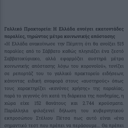
Γαλλικό Πρακτορείο: Η Ελλάδα ανοίγει εκατοντάδες
παραλίες, τηρώντας μέτρα κοινωνικής απόστασης
«Η Ελλάδα ανακοίνωσε την Πέμπτη ότι θα ανοίξει 515
παραλίες από το Σάββατο καθώς πλησιάζει ένα ζεστό
Σαββατοκύριακο, αλλά εφαρμόζει αυστηρά μέτρα
κοινωνικής απόστασης λόγω του κορονοϊού», τονίζει
σε ρεπορτάζ του το γαλλικό πρακτορείο ειδήσεων,
κάνοντας ειδική αναφορά στους «αυστηρούς» όπως
τους χαρακτηρίζει «κανόνες χρήσης» της παραλίας,
παρά το γεγονός ότι κατά τη διάρκεια της πανδημίας, η
χώρα είχε 152 θανάτους και 2.744 κρούσματα.
Παράλληλα φιλοξενεί δήλωση του κυβερνητικού
εκπροσώπου Στέλιου Πέτσα πως αυτό είναι «ένα
σημαντικό τεστ που πρέπει να περάσουμε… Θα πρέπει