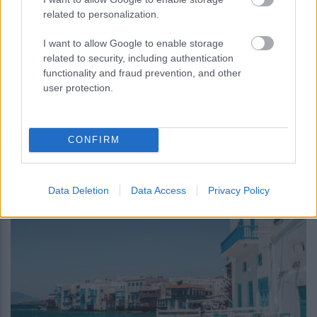
related to personalization.
Νέα φθινοπωρινά και χειμερινά
I want to allow Google to enable storage
vouchers για φθηνές διακοπές: Πότε
related to security, including authentication
αρχίζουν οι αιτήσεις και ποιους θα
functionality and fraud prevention, and other
user protection.
αφορά
CONFIRM
13:39
, 7 Αυγούστου 2026
||
Τουρισμός
Data Deletion
Data Access
Privacy Policy