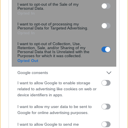
consent section.
I want to opt-out of the Sale of my
Personal Data.
Opted In
I want to opt-out of processing my
Personal Data for Targeted Advertising.
Opted In
I want to opt-out of Collection, Use,
Retention, Sale, and/or Sharing of my
Personal Data that Is Unrelated with the
Purposes for which it was collected.
Opted Out
Γερμανία: Νέα έρευνα για την άμυνα
απέναντι στα drones – Καμπανάκι
Google consents
μετά τον εντοπισμό εκρηκτικών στη
I want to allow Google to enable storage
Λειψία
related to advertising like cookies on web or
device identifiers in apps.
I want to allow my user data to be sent to
Google for online advertising purposes.
I want to allow Google to send me