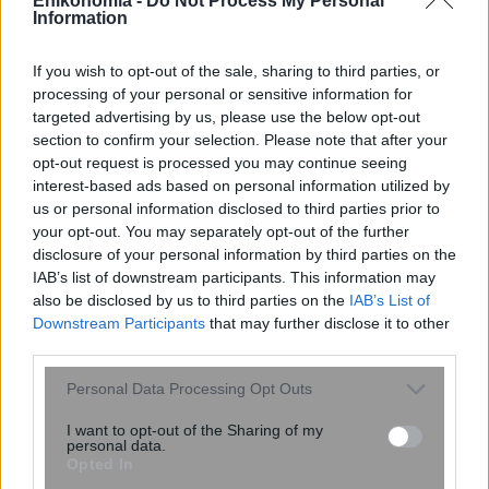
Enikonomia -
Do Not Process My Personal
Information
ENIKOS NETWORK
If you wish to opt-out of the sale, sharing to third parties, or
processing of your personal or sensitive information for
targeted advertising by us, please use the below opt-out
section to confirm your selection. Please note that after your
opt-out request is processed you may continue seeing
interest-based ads based on personal information utilized by
us or personal information disclosed to third parties prior to
your opt-out. You may separately opt-out of the further
disclosure of your personal information by third parties on the
IAB’s list of downstream participants. This information may
also be disclosed by us to third parties on the
IAB’s List of
Downstream Participants
that may further disclose it to other
third parties.
Please note that this website/app uses one or more Google
Personal Data Processing Opt Outs
Δεκαπενταύγουστος: «Βουλιάζει» και
services and may gather and store information including but
σήμερα το λιμάνι του Πειραιά – Πάνω
not limited to your visit or usage behaviour. You may click to
I want to opt-out of the Sharing of my
personal data.
από 34.000 επιβάτες αναχωρούν για
grant or deny consent to Google and its third-party tags to
Opted In
use your data for below specified purposes in below Google
τα νησιά του Αιγαί...