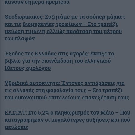
κάνουν σήμερα πρεμιέρα
Θεοδωρικάκος: Συζητάμε με τα σούπερ μάρκετ
και τις βιομηχανίες τροφίμων – Στο τραπέζι
μείωση τιμών ή αλλιώς παράταση του μέτρου
του πλαφόν
Έξοδος της Ελλάδας στις αγορές: Άνοιξε το
βιβλίο για την επανέκδοση του ελληνικού
10ετους ομολόγου
Υβριδικά αυτοκίνητα: Έντονες αντιδράσεις για
τις αλλαγές στη φορολογία τους – Στο τραπέζι
του οικονομικού επιτελείου η επανεξέτασή τους
ΕΛΣΤΑΤ: Στο 5,2% ο πληθωρισμός τον Μάιο – Πού
καταγράφηκαν οι μεγαλύτερες αυξήσεις και πού
μειώσεις