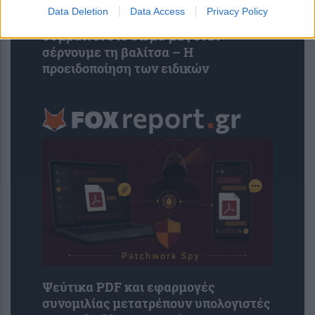
Data Deletion
Data Access
Privacy Policy
Σοκαριστική φωτογραφία δείχνει τι
συμβαίνει στο σώμα μας όταν
σέρνουμε τη βαλίτσα – Η
προειδοποίηση των ειδικών
Ψεύτικα PDF και εφαρμογές
συνομιλίας μετατρέπουν υπολογιστές