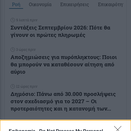
Ροή
Οικονομία
Επιχειρήσεις
Επικαιρότητα
9 λεπτά πριν
Συντάξεις Σεπτεμβρίου 2026: Πότε θα
γίνουν οι πρώτες πληρωμές
3 ώρες πριν
Αποζημιώσεις για πυρόπληκτους: Ποιοι
θα μπορούν να καταθέσουν αίτηση από
αύριο
12 ώρες πριν
Δημόσιο: Πάνω από 30.000 προσλήψεις
στον σχεδιασμό για το 2027 – Οι
προτεραιότητες και η κατανομή των...