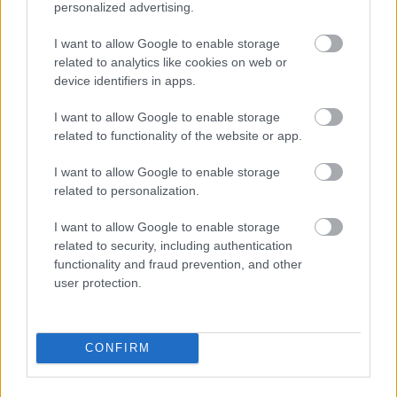
personalized advertising.
I want to allow Google to enable storage
related to analytics like cookies on web or
device identifiers in apps.
I want to allow Google to enable storage
related to functionality of the website or app.
Miranda Kerr: Η περίεργη διατροφή
που ακολουθεί το supermodel για να
I want to allow Google to enable storage
διατηρείται πάντα αδύνατη: «Τρώω
related to personalization.
ελάφι και βίσονα για ...
I want to allow Google to enable storage
related to security, including authentication
functionality and fraud prevention, and other
user protection.
CONFIRM