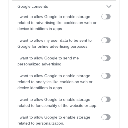
Google consents
I want to allow Google to enable storage
related to advertising like cookies on web or
ΕΛΣΤΑΤ: Στο 3,4% ο πληθωρισμός τον
device identifiers in apps.
Ιούλιο – Σε ποια προϊόντα
I want to allow my user data to be sent to
καταγράφηκαν αυξήσεις
Google for online advertising purposes.
I want to allow Google to send me
personalized advertising.
I want to allow Google to enable storage
related to analytics like cookies on web or
device identifiers in apps.
I want to allow Google to enable storage
related to functionality of the website or app.
Συνελήφθη στη Γερμανία 31χρονος,
φερόμενος ως μέλος της «ρωσικής
I want to allow Google to enable storage
related to personalization.
μαφίας» που κατηγορείται για 3