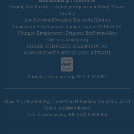
enikonomia.gr | Ταυτότητα
Γενικός διευθυντής – Διαχειριστής ιστοσελίδας: Μάνος
Νιφλής
Διευθύντρια Σύνταξης: Στεφανία Κασίμη
Ιδιοκτησία – Δικαιούχος domain name: ENIKOS AE
Νόμιμος Εκπρόσωπος: Στέργιος Χατζηνικολάου
Κρατική Διαφήμιση
ΕΝΙΚΟΣ ΥΠΗΡΕΣΙΕΣ ΔΙΑΔΙΚΤΥΟΥ ΑΕ
ΑΦΜ: 800384700 ΔΟΥ: ΚΕΦΟΔΕ ΑΤΤΙΚΗΣ
Αριθμός Πιστοποίησης Μ.Η.Τ. 242097
Έδρα της επιχείρησης: Πλαστήρα Νικολάου, Μαρούσι, 151 24
Email:
info@enikos.gr
Τηλ. Επικοινωνίας: +30 (210) 878-8006