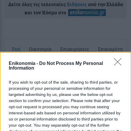
Δείτε όλες τις τελευταίες
Ειδήσεις
από την Ελλάδα
και τον Κόσμο στο
Ροή
Οικονομία
Επιχειρήσεις
Επικαιρότητα
Enikonomia -
Do Not Process My Personal
16 λεπτά πριν
Information
ΕΛΣΤΑΤ: Στο 3,4% ο πληθωρισμός τον
Ιούλιο – Πού καταγράφηκαν οι
If you wish to opt-out of the sale, sharing to third parties, or
μεγαλύτερες ανατιμήσεις και πού...
processing of your personal or sensitive information for
targeted advertising by us, please use the below opt-out
section to confirm your selection. Please note that after your
45 λεπτά πριν
opt-out request is processed you may continue seeing
Ειδικό Χωροταξικό Πλαίσιο για τον
interest-based ads based on personal information utilized by
Τουρισμό: Έπεσαν οι υπογραφές – Τι
us or personal information disclosed to third parties prior to
αλλάζει σε δόμηση και...
your opt-out. You may separately opt-out of the further