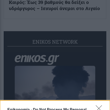
Καιρός: Έως 39 βαθμούς θα δείξει ο
υδράργυρος – Ισχυροί άνεμοι στο Αιγαίο
ENIKOS NETWORK
Enikonomia -
Do Not Process My Personal