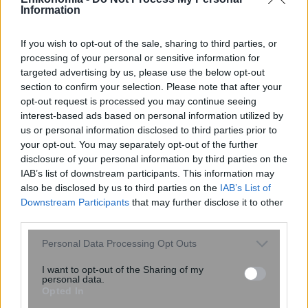
Information
Στενά του Ορμούζ: Νέα επίθεση σε
πλοίο των Ηνωμένων Αραβικών
If you wish to opt-out of the sale, sharing to third parties, or
Εμιράτων – Αναταραχή και πάλι με το
processing of your personal or sensitive information for
Ιράν
targeted advertising by us, please use the below opt-out
section to confirm your selection. Please note that after your
opt-out request is processed you may continue seeing
interest-based ads based on personal information utilized by
us or personal information disclosed to third parties prior to
your opt-out. You may separately opt-out of the further
disclosure of your personal information by third parties on the
IAB’s list of downstream participants. This information may
also be disclosed by us to third parties on the
IAB’s List of
Downstream Participants
that may further disclose it to other
third parties.
ΠΑΣΟΚ: Οι πίνακες και οι αναλύσεις
Please note that this website/app uses one or more Google
Personal Data Processing Opt Outs
του κ. Σκέρτσου διαρκούν όσο ένα
services and may gather and store information including but
ηλιοβασίλεμα
not limited to your visit or usage behaviour. You may click to
I want to opt-out of the Sharing of my
personal data.
grant or deny consent to Google and its third-party tags to
Opted In
use your data for below specified purposes in below Google