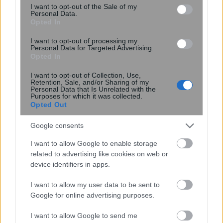
consent section.
I want to opt-out of the Sale of my
Personal Data.
Opted In
I want to opt-out of processing my
Personal Data for Targeted Advertising.
Opted In
I want to opt-out of Collection, Use,
Retention, Sale, and/or Sharing of my
Personal Data that Is Unrelated with the
Purposes for which it was collected.
Opted Out
Σε ποια ηλικία ο εγκέφαλος είναι στα
Google consents
καλύτερά του; Η απρόσμενη
I want to allow Google to enable storage
ικανότητα στα 70
related to advertising like cookies on web or
device identifiers in apps.
I want to allow my user data to be sent to
Google for online advertising purposes.
I want to allow Google to send me