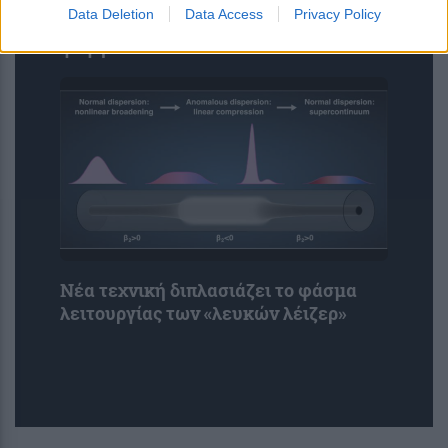
Η τεχνητή νοημοσύνη του Google
Data Deletion
Data Access
Privacy Policy
Maps αναλαμβάνει παραγγελίες
φαγητού
Νέα τεχνική διπλασιάζει το φάσμα
λειτουργίας των «λευκών λέιζερ»