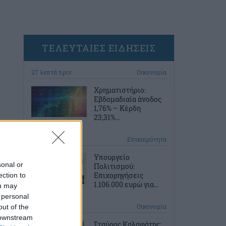
ΤΕΛΕΥΤΑΙΕΣ ΕΙΔΗΣΕΙΣ
27 λεπτά πριν
Οικονομία
Χρηματιστήριο:
Εβδομαδιαία άνοδος
1,76% – Κέρδη
23,31%...
1 ώρα πριν
Επικαιρότητα
Υπουργείο
sonal or
Πολιτισμού:
Επιχορηγήσεις
ection to
1.106.000 ευρώ για...
ou may
 personal
2 ώρες πριν
Οικονομία
out of the
 downstream
Σταύρος Καλαφάτης: