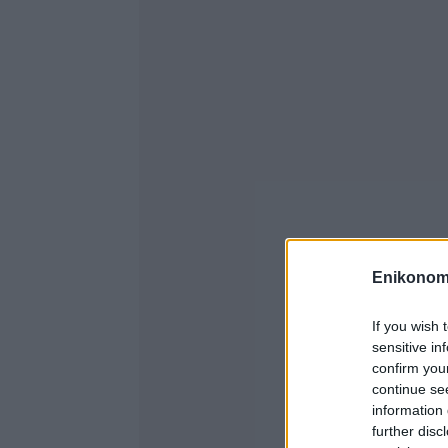
Enikonom
If you wish 
sensitive in
confirm you
continue se
information 
further disc