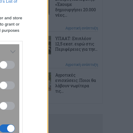
B’s List of
«Έχουμε
δημιουργήσει 20.000
νέες...
er and store
to grant or
2 ώρες πριν
Αγροτική ανάπτυξη
ed purposes
ΥΠΑΑΤ: Επιπλέον
12,5 εκατ. ευρώ στις
Περιφέρειες για την...
3 ώρες πριν
Αγροτική ανάπτυξη
Αγροτικές
ενισχύσεις: Ποιοι θα
λάβουν νωρίτερα
τις...