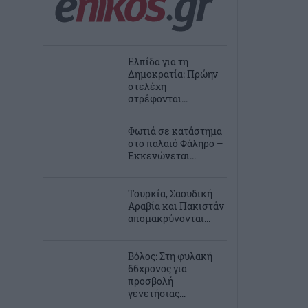
Ελπίδα για τη
Δημοκρατία: Πρώην
στελέχη
στρέφονται...
Φωτιά σε κατάστημα
στο παλαιό Φάληρο –
Εκκενώνεται...
Τουρκία, Σαουδική
Αραβία και Πακιστάν
απομακρύνονται...
Βόλος: Στη φυλακή
66χρονος για
προσβολή
γενετήσιας...