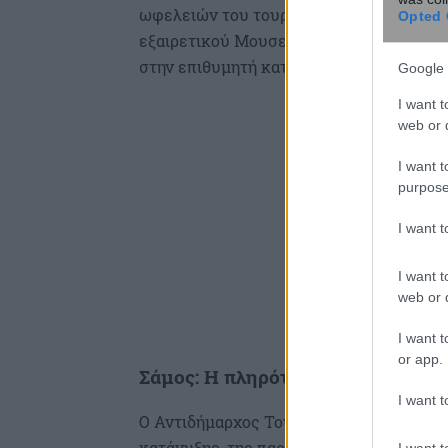
ωφελειών του τουρισμού στο όμορφο νησί
Opted 
εξαιρετικού Μουσείου Γαΐτη Σίμωσι που
στην επιθυμητή κατεύθυνση», πρόσθεσε 
Google 
I want t
web or d
I want t
purpose
I want 
I want t
web or d
I want t
or app.
Σάμος: Η πληρότητα στα καταλύματ
I want t
Ο Αντιδήμαρχος Τουρισμού Ευάγγελος Μ
κατάνυξης, της παράδοσης και της “ζω
I want t