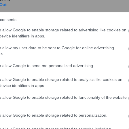
 μας. Δράσεις και έργα όπως τα εγκαίνια του
Out
 θα πραγματοποιηθούν τον Σεπτέμβριο συμβάλλουν
ο Δήμαρχος Ιητών Γκίκας Γκίκας.
consents
o allow Google to enable storage related to advertising like cookies on
evice identifiers in apps.
o allow my user data to be sent to Google for online advertising
s.
to allow Google to send me personalized advertising.
o allow Google to enable storage related to analytics like cookies on
evice identifiers in apps.
o allow Google to enable storage related to functionality of the website
α έχει αγγίξει το 95% με 100%
o allow Google to enable storage related to personalization.
αρνέζος τόνισε πως «ο συνδυασμός της θρησκευτικής
ντανής” ατμόσφαιρας κάνουν τον Δεκαπενταύγουστο
o allow Google to enable storage related to security, including