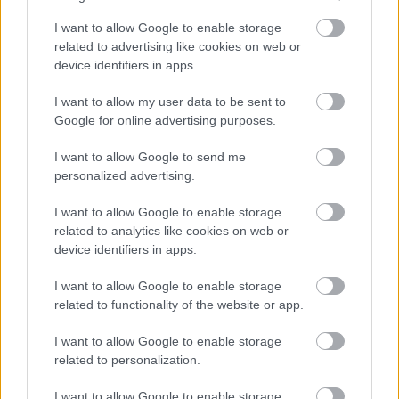
Νέος σχεδιασμός καταλύτη βελτιώνει
I want to allow Google to enable storage
την παραγωγή αμμωνίας
related to advertising like cookies on web or
καταστέλλοντας ανεπιθύμητες
device identifiers in apps.
αντιδράσεις
I want to allow my user data to be sent to
Google for online advertising purposes.
I want to allow Google to send me
personalized advertising.
I want to allow Google to enable storage
related to analytics like cookies on web or
device identifiers in apps.
I want to allow Google to enable storage
Κουίζ: Πόσο καλά γνωρίζετε την
related to functionality of the website or app.
ελληνική μυθολογία; Μπορείτε να
κάνετε το 3 στα 3;
I want to allow Google to enable storage
related to personalization.
I want to allow Google to enable storage