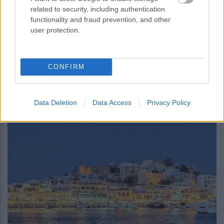
related to security, including authentication
functionality and fraud prevention, and other
user protection.
περισσότερα
CONFIRM
09:29
, 6 Αυγούστου 2026
||
Τουρισμός
Data Deletion
Data Access
Privacy Policy