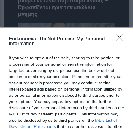
μπορεί να είναι σύμπτωμα άνοιας –
Εμφανίζεται πριν την απώλεια
μνήμης
Enikonomia -
Do Not Process My Personal
Information
If you wish to opt-out of the sale, sharing to third parties, or
processing of your personal or sensitive information for
targeted advertising by us, please use the below opt-out
section to confirm your selection. Please note that after your
opt-out request is processed you may continue seeing
Miranda Kerr: Η περίεργη διατροφή
interest-based ads based on personal information utilized by
που ακολουθεί το supermodel για να
us or personal information disclosed to third parties prior to
διατηρείται πάντα αδύνατη: «Τρώω
your opt-out. You may separately opt-out of the further
ελάφι και βίσονα για ...
disclosure of your personal information by third parties on the
IAB’s list of downstream participants. This information may
also be disclosed by us to third parties on the
IAB’s List of
Downstream Participants
that may further disclose it to other
third parties.