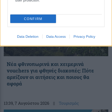
user protection.
CONFIRM
Data Deletion
Data Access
Privacy Policy
Νέα φθινοπωρινά και χειμερινά
vouchers για φθηνές διακοπές: Πότε
αρχίζουν οι αιτήσεις και ποιους θα
αφορά
13:39
, 7 Αυγούστου 2026
||
Τουρισμός