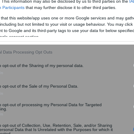
. This information may also be disclosed by us to third parties on the
IA
Participants
that may further disclose it to other third parties.
 αρχές της, επαναβεβαιώνει την πίστη της στη θεσμική
διαπραγματεύσεων, ως τον πιο αποτελεσματικό
 that this website/app uses one or more Google services and may gath
έσεων. Παράλληλα, υπογραμμίζει τη σημασία των
including but not limited to your visit or usage behaviour. You may click 
 to Google and its third-party tags to use your data for below specifi
ργασίας, που διασφαλίζουν την προστασία των
ogle consent section.
άλληλα προάγουν τη βιωσιμότητα των επιχειρήσεων»
l Data Processing Opt Outs
o opt-out of the Sharing of my personal data.
In
o opt-out of the Sale of my Personal Data.
In
to opt-out of processing my Personal Data for Targeted
ing.
In
o opt-out of Collection, Use, Retention, Sale, and/or Sharing
ersonal Data that Is Unrelated with the Purposes for which it
lected.