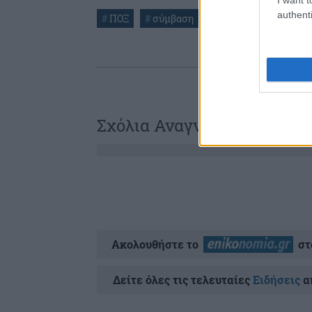
authenti
#
ΠΟΞ
#
σύμβαση
Σχόλια Αναγνωστών
Ακολουθήστε το
στ
Δείτε όλες τις τελευταίες
Ειδήσεις
απ