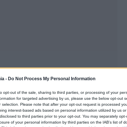
ia -
Do Not Process My Personal Information
to opt-out of the sale, sharing to third parties, or processing of your per
formation for targeted advertising by us, please use the below opt-out s
σύμβαση είναι αποτέλεσμα ουσιαστικού και
r selection. Please note that after your opt-out request is processed y
ύο πλευρών. Μέσω αυτής διασφαλίζονται δίκαιοι,
eing interest-based ads based on personal information utilized by us or
ίας, ενώ παράλληλα επιλύονται πρακτικά ζητήματα που
disclosed to third parties prior to your opt-out. You may separately opt-
losure of your personal information by third parties on the IAB’s list of
ιακών μονάδων.