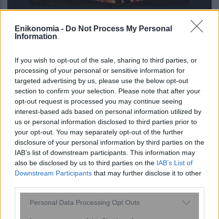
FLAME: Ισοδύναμη με 6 ατομικές
Enikonomia -
Do Not Process My Personal
βόμβες η ενέργεια από τη φωτιά σε
Information
Αττική και Βοιωτία
If you wish to opt-out of the sale, sharing to third parties, or
processing of your personal or sensitive information for
targeted advertising by us, please use the below opt-out
section to confirm your selection. Please note that after your
opt-out request is processed you may continue seeing
interest-based ads based on personal information utilized by
us or personal information disclosed to third parties prior to
your opt-out. You may separately opt-out of the further
disclosure of your personal information by third parties on the
IAB’s list of downstream participants. This information may
also be disclosed by us to third parties on the
IAB’s List of
Downstream Participants
that may further disclose it to other
third parties.
ΕΙΝΑΠ: Καταγγέλλει αιφνιδιαστική
Please note that this website/app uses one or more Google
Personal Data Processing Opt Outs
αλλαγή στο πρόγραμμα εφημεριών
services and may gather and store information including but
του Σισμανογλείου